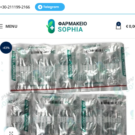
+30-211199-2166
0
MENU
€
0,0
-43%
Click to enlarge