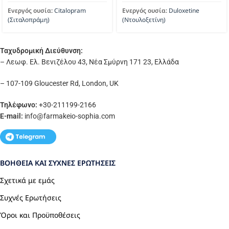
Ενεργός ουσία:
Citalopram
Ενεργός ουσία:
Duloxetine
(Σιταλοπράμη)
(Ντουλοξετίνη)
Ταχυδρομική Διεύθυνση:
– Λεωφ. Ελ. Βενιζέλου 43, Νέα Σμύρνη 171 23, Ελλάδα
– 107-109 Gloucester Rd, London, UK
Τηλέφωνο:
+30-211199-2166
E-mail:
info
@farmakeio-sophia.com
ΒΟΉΘΕΙΑ ΚΑΙ ΣΥΧΝΈΣ ΕΡΩΤΉΣΕΙΣ
Σχετικά με εμάς
Συχνές Ερωτήσεις
Όροι και Προϋποθέσεις