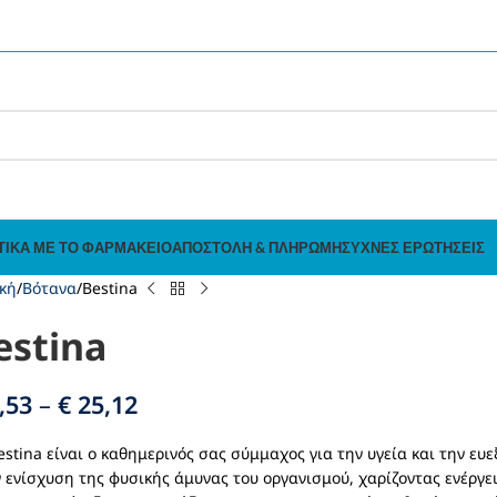
ΤΙΚΆ ΜΕ ΤΟ ΦΑΡΜΑΚΕΊΟ
ΑΠΟΣΤΟΛΉ & ΠΛΗΡΩΜΉ
ΣΥΧΝΈΣ ΕΡΩΤΉΣΕΙΣ
κή
Βότανα
Bestina
estina
,53
–
€
25,12
estina είναι ο καθημερινός σας σύμμαχος για την υγεία και την ευ
 ενίσχυση της φυσικής άμυνας του οργανισμού, χαρίζοντας ενέργει