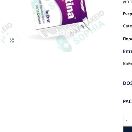
για 
Ενε
Cate
Παρ
Click to enlarge
Επι
Κάθε
DO
PA