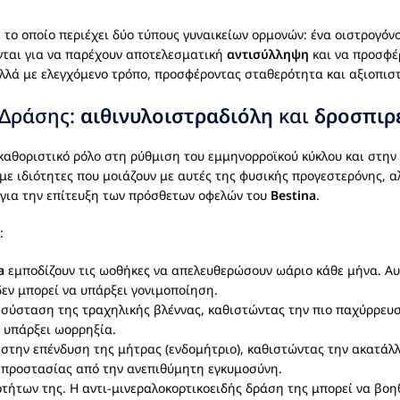
 το οποίο περιέχει δύο τύπους γυναικείων ορμονών: ένα οιστρογόν
ονται για να παρέχουν αποτελεσματική
αντισύλληψη
και να προσφέ
 αλλά με ελεγχόμενο τρόπο, προσφέροντας σταθερότητα και αξιοπιστ
 Δράσης:
αιθινυλοιστραδιόλη
και
δροσπιρ
 καθοριστικό ρόλο στη ρύθμιση του εμμηνορροϊκού κύκλου και στη
ε ιδιότητες που μοιάζουν με αυτές της φυσικής προγεστερόνης, αλλ
ες για την επίτευξη των πρόσθετων οφελών του
Bestina
.
:
a
εμποδίζουν τις ωοθήκες να απελευθερώσουν ωάριο κάθε μήνα. Αυτ
εν μπορεί να υπάρξει γονιμοποίηση.
 σύσταση της τραχηλικής βλέννας, καθιστώντας την πιο παχύρρευ
 υπάρξει ωορρηξία.
 στην επένδυση της μήτρας (ενδομήτριο), καθιστώντας την ακατάλ
 προστασίας από την ανεπιθύμητη εγκυμοσύνη.
οτήτων της. Η αντι-μινεραλοκορτικοειδής δράση της μπορεί να βο