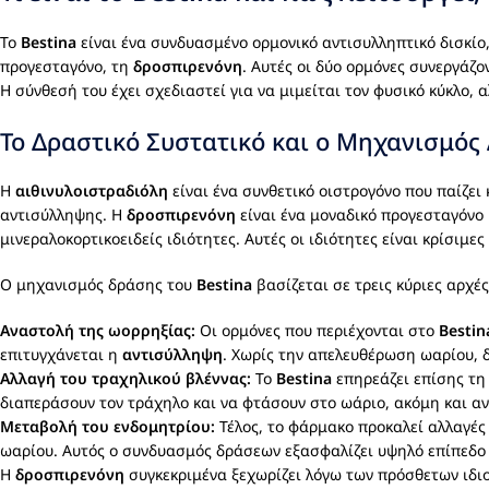
Το
Bestina
είναι ένα συνδυασμένο ορμονικό αντισυλληπτικό δισκίο,
προγεσταγόνο, τη
δροσπιρενόνη
. Αυτές οι δύο ορμόνες συνεργάζ
Η σύνθεσή του έχει σχεδιαστεί για να μιμείται τον φυσικό κύκλο,
Το Δραστικό Συστατικό και ο Μηχανισμός
Η
αιθινυλοιστραδιόλη
είναι ένα συνθετικό οιστρογόνο που παίζει
αντισύλληψης. Η
δροσπιρενόνη
είναι ένα μοναδικό προγεσταγόνο μ
μινεραλοκορτικοειδείς ιδιότητες. Αυτές οι ιδιότητες είναι κρίσιμ
Ο μηχανισμός δράσης του
Bestina
βασίζεται σε τρεις κύριες αρχές
Αναστολή της ωορρηξίας:
Οι ορμόνες που περιέχονται στο
Bestin
επιτυγχάνεται η
αντισύλληψη
. Χωρίς την απελευθέρωση ωαρίου, δ
Αλλαγή του τραχηλικού βλέννας:
Το
Bestina
επηρεάζει επίσης τη
διαπεράσουν τον τράχηλο και να φτάσουν στο ωάριο, ακόμη και αν
Μεταβολή του ενδομητρίου:
Τέλος, το φάρμακο προκαλεί αλλαγές
ωαρίου. Αυτός ο συνδυασμός δράσεων εξασφαλίζει υψηλό επίπεδο
Η
δροσπιρενόνη
συγκεκριμένα ξεχωρίζει λόγω των πρόσθετων ιδι