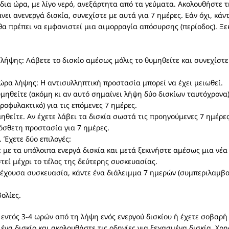
ίδια ώρα, με λίγο νερό, ανεξάρτητα από τα γεύματα. Ακολουθήστε
ει ανενεργά δισκία, συνεχίστε με αυτά για 7 ημέρες. Εάν όχι, κάν
 θα πρέπει να εμφανιστεί μια αιμορραγία απόσυρσης (περίοδος). Ξ
λήψης: Λάβετε το δισκίο αμέσως μόλις το θυμηθείτε και συνεχίστε
ώρα λήψης: Η αντισυλληπτική προστασία μπορεί να έχει μειωθεί.
ηθείτε (ακόμη κι αν αυτό σημαίνει λήψη δύο δισκίων ταυτόχρονα).
οφυλακτικό) για τις επόμενες 7 ημέρες.
θείτε. Αν έχετε λάβει τα δισκία σωστά τις προηγούμενες 7 ημέρες
όσθετη προστασία για 7 ημέρες.
 Έχετε δύο επιλογές:
 με τα υπόλοιπα ενεργά δισκία και μετά ξεκινήστε αμέσως μια νέα
τεί μέχρι το τέλος της δεύτερης συσκευασίας.
έχουσα συσκευασία, κάντε ένα διάλειμμα 7 ημερών (συμπεριλαμβαν
ολίες.
 εντός 3-4 ωρών από τη λήψη ενός ενεργού δισκίου ή έχετε σοβαρή
 ένα δισκίο και ακολουθήστε τις οδηγίες για ξεχασμένα δισκία. Χ