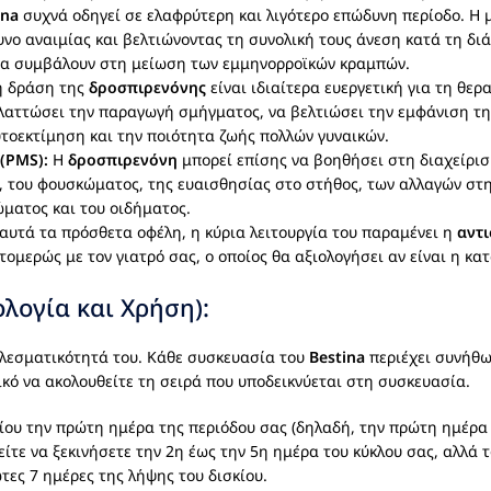
ina
συχνά οδηγεί σε ελαφρύτερη και λιγότερο επώδυνη περίοδο. Η 
υνο αναιμίας και βελτιώνοντας τη συνολική τους άνεση κατά τη δι
να συμβάλουν στη μείωση των εμμηνορροϊκών κραμπών.
ή δράση της
δροσπιρενόνης
είναι ιδιαίτερα ευεργετική για τη θερ
λαττώσει την παραγωγή σμήγματος, να βελτιώσει την εμφάνιση της
υτοεκτίμηση και την ποιότητα ζωής πολλών γυναικών.
(PMS):
Η
δροσπιρενόνη
μπορεί επίσης να βοηθήσει στη διαχείρ
του φουσκώματος, της ευαισθησίας στο στήθος, των αλλαγών στη 
ματος και του οιδήματος.
αυτά τα πρόσθετα οφέλη, η κύρια λειτουργία του παραμένει η
αντ
τομερώς με τον γιατρό σας, ο οποίος θα αξιολογήσει αν είναι η κα
λογία και Χρήση):
ελεσματικότητά του. Κάθε συσκευασία του
Bestina
περιέχει συνήθως
τικό να ακολουθείτε τη σειρά που υποδεικνύεται στη συσκευασία.
ίου την πρώτη ημέρα της περιόδου σας (δηλαδή, την πρώτη ημέρα 
ίτε να ξεκινήσετε την 2η έως την 5η ημέρα του κύκλου σας, αλλά 
τες 7 ημέρες της λήψης του δισκίου.