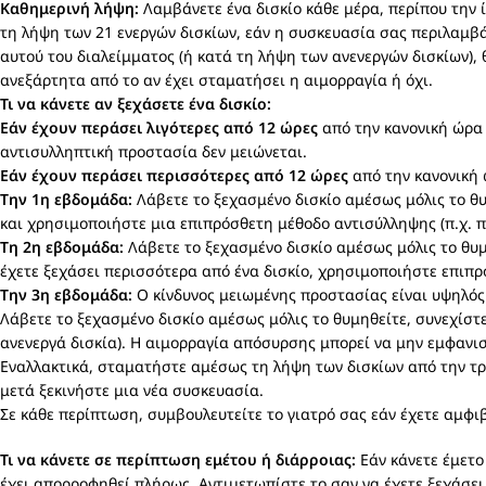
Καθημερινή λήψη:
Λαμβάνετε ένα δισκίο κάθε μέρα, περίπου την 
τη λήψη των 21 ενεργών δισκίων, εάν η συσκευασία σας περιλαμβάν
αυτού του διαλείμματος (ή κατά τη λήψη των ανενεργών δισκίων),
ανεξάρτητα από το αν έχει σταματήσει η αιμορραγία ή όχι.
Τι να κάνετε αν ξεχάσετε ένα δισκίο:
Εάν έχουν περάσει λιγότερες από 12 ώρες
από την κανονική ώρα 
αντισυλληπτική προστασία δεν μειώνεται.
Εάν έχουν περάσει περισσότερες από 12 ώρες
από την κανονική 
Την 1η εβδομάδα:
Λάβετε το ξεχασμένο δισκίο αμέσως μόλις το θυμ
και χρησιμοποιήστε μια επιπρόσθετη μέθοδο αντισύλληψης (π.χ. πρ
Τη 2η εβδομάδα:
Λάβετε το ξεχασμένο δισκίο αμέσως μόλις το θυμη
έχετε ξεχάσει περισσότερα από ένα δισκίο, χρησιμοποιήστε επιπρ
Την 3η εβδομάδα:
Ο κίνδυνος μειωμένης προστασίας είναι υψηλός.
Λάβετε το ξεχασμένο δισκίο αμέσως μόλις το θυμηθείτε, συνεχίστε
ανενεργά δισκία). Η αιμορραγία απόσυρσης μπορεί να μην εμφανισ
Εναλλακτικά, σταματήστε αμέσως τη λήψη των δισκίων από την τρ
μετά ξεκινήστε μια νέα συσκευασία.
Σε κάθε περίπτωση, συμβουλευτείτε το γιατρό σας εάν έχετε αμφιβ
Τι να κάνετε σε περίπτωση εμέτου ή διάρροιας:
Εάν κάνετε έμετο
έχει απορροφηθεί πλήρως. Αντιμετωπίστε το σαν να έχετε ξεχάσει