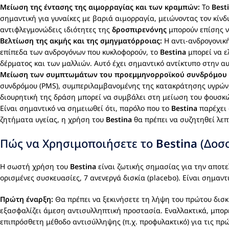
Μείωση της έντασης της αιμορραγίας και των κραμπών:
Το
Best
σημαντική για γυναίκες με βαριά αιμορραγία, μειώνοντας τον κίνδ
αντιφλεγμονώδεις ιδιότητες της
δροσπιρενόνης
μπορούν επίσης 
Βελτίωση της ακμής και της σμηγματόρροιας:
Η αντι-ανδρογονικ
επίπεδα των ανδρογόνων που κυκλοφορούν, το
Bestina
μπορεί να ε
δέρματος και των μαλλιών. Αυτό έχει σημαντικό αντίκτυπο στην α
Μείωση των συμπτωμάτων του προεμμηνορροϊκού συνδρόμου 
συνδρόμου (PMS), συμπεριλαμβανομένης της κατακράτησης υγρών, 
διουρητική της δράση μπορεί να συμβάλει στη μείωση του φουσκώ
Είναι σημαντικό να σημειωθεί ότι, παρόλο που το
Bestina
παρέχει 
ζητήματα υγείας, η χρήση του
Bestina
θα πρέπει να συζητηθεί λεπ
Πώς να Χρησιμοποιήσετε το
Bestina
(Δοσο
Η σωστή χρήση του
Bestina
είναι ζωτικής σημασίας για την αποτ
ορισμένες συσκευασίες, 7 ανενεργά δισκία (placebo). Είναι σημαν
Πρώτη έναρξη:
Θα πρέπει να ξεκινήσετε τη λήψη του πρώτου δισκ
εξασφαλίζει άμεση αντισυλληπτική προστασία. Εναλλακτικά, μπορε
επιπρόσθετη μέθοδο αντισύλληψης (π.χ. προφυλακτικό) για τις πρώ