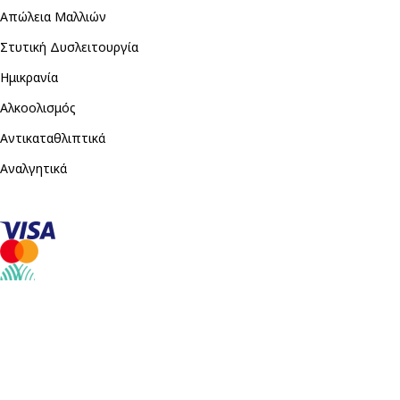
Απώλεια Μαλλιών
Στυτική Δυσλειτουργία
Ημικρανία
Αλκοολισμός
Αντικαταθλιπτικά
Αναλγητικά
Copyright © 2026, Με επιφύλαξη παντός δικαιώματος. Από την άλ
Farmakeio-Sophia.com χρησιμοποιεί cookies για τη βελτίωση της 