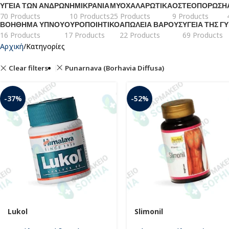
ΥΓΕΊΑ ΤΩΝ ΑΝΔΡΏΝ
ΗΜΙΚΡΑΝΊΑ
ΜΥΟΧΑΛΑΡΩΤΙΚΆ
ΟΣΤΕΟΠΌΡΩΣΗ
70 Products
10 Products
25 Products
9 Products
ΒΟΉΘΗΜΑ ΎΠΝΟΥ
ΟΥΡΟΠΟΙΗΤΙΚΌ
ΑΠΏΛΕΙΑ ΒΆΡΟΥΣ
ΥΓΕΊΑ ΤΗΣ Γ
16 Products
17 Products
22 Products
69 Products
Αρχική
Κατηγορίες
Clear filters
Punarnava (Borhavia Diffusa)
-37%
-52%
Lukol
Slimonil