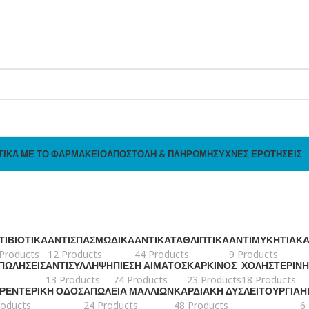
ΤΙΚΆ ΜΕ ΤΟ ΦΑΡΜΑΚΕΊΟ
ΑΠΟΣΤΟΛΉ & ΠΛΗΡΩΜΉ
ΣΥΧΝΈΣ ΕΡΩΤΉΣΕΙΣ
ΤΙΒΙΟΤΙΚΆ
ΑΝΤΙΣΠΑΣΜΩΔΙΚΆ
ΑΝΤΙΚΑΤΑΘΛΙΠΤΙΚΆ
ΑΝΤΙΜΥΚΗΤΙΑΚ
Products
12 Products
44 Products
9 Products
 ΠΩΛΉΣΕΙΣ
ΑΝΤΙΣΎΛΛΗΨΗ
ΠΊΕΣΗ ΑΊΜΑΤΟΣ
ΚΑΡΚΊΝΟΣ
ΧΟΛΗΣΤΕΡΊΝΗ
13 Products
74 Products
23 Products
18 Products
ΤΡΕΝΤΕΡΙΚΉ ΟΔΌΣ
ΑΠΏΛΕΙΑ ΜΑΛΛΙΏΝ
ΚΑΡΔΙΑΚΉ ΔΥΣΛΕΙΤΟΥΡΓΊΑ
Η
roducts
24 Products
48 Products
6