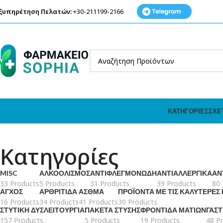
ξυπηρέτηση Πελατών:
+30-211199-2166
ΚΑΤΗΓΟΡΊΕΣ
ΣΧΕ
Κατηγορίες
MISC
ΑΛΚΟΟΛΙΣΜΌΣ
ΑΝΤΙΦΛΕΓΜΟΝΏΔΗ
ΑΝΤΙΑΛΛΕΡΓΙΚΆ
ΑΝ
33 Products
5 Products
31 Products
39 Products
80 
ΆΓΧΟΣ
ΑΡΘΡΊΤΙΔΑ
ΆΣΘΜΑ
ΠΡΟΪΌΝΤΑ ΜΕ ΤΙΣ ΚΑΛΎΤΕΡΕΣ
16 Products
34 Products
41 Products
30 Products
ΣΤΥΤΙΚΉ ΔΥΣΛΕΙΤΟΥΡΓΊΑ
ΠΑΚΈΤΑ ΣΤΎΣΗΣ
ΦΡΟΝΤΊΔΑ ΜΑΤΙΏΝ
ΓΑΣ
157 Products
5 Products
19 Products
48 P