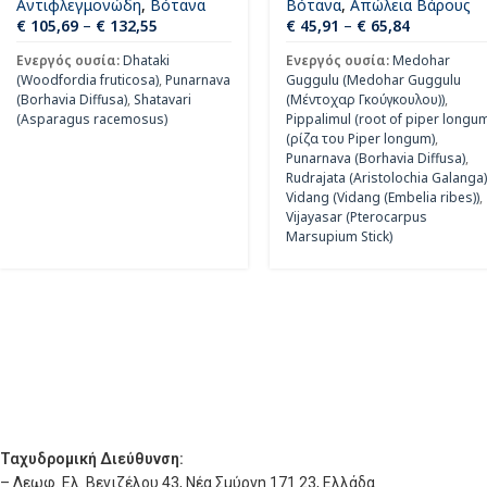
Αντιφλεγμονώδη
,
Βότανα
Βότανα
,
Απώλεια Βάρους
€
105,69
–
€
132,55
€
45,91
–
€
65,84
Ενεργός ουσία:
Dhataki
Ενεργός ουσία:
Medohar
(Woodfordia fruticosa)
,
Punarnava
Guggulu (Medohar Guggulu
(Borhavia Diffusa)
,
Shatavari
(Μέντοχαρ Γκούγκουλου))
,
(Asparagus racemosus)
Pippalimul (root of piper longu
(ρίζα του Piper longum)
,
Punarnava (Borhavia Diffusa)
,
Rudrajata (Aristolochia Galanga
Vidang (Vidang (Embelia ribes))
,
Vijayasar (Pterocarpus
Marsupium Stick)
Ταχυδρομική Διεύθυνση:
– Λεωφ. Ελ. Βενιζέλου 43, Νέα Σμύρνη 171 23, Ελλάδα