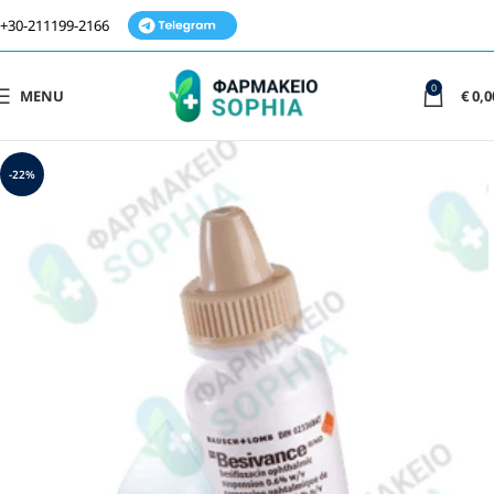
+30-211199-2166
0
MENU
€
0,0
-22%