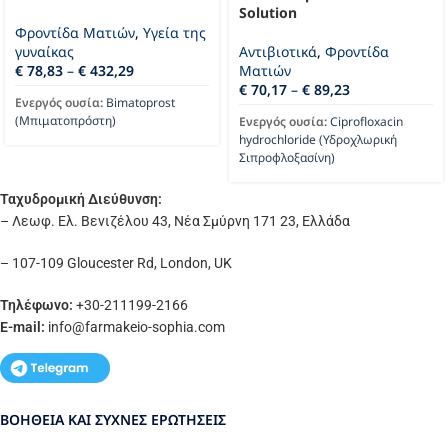
Solution
Φροντίδα Ματιών
,
Υγεία της
γυναίκας
Αντιβιοτικά
,
Φροντίδα
€
78,83
–
€
432,29
Ματιών
€
70,17
–
€
89,23
Ενεργός ουσία:
Bimatoprost
(Μπιματοπρόστη)
Ενεργός ουσία:
Ciprofloxacin
hydrochloride (Υδροχλωρική
Σιπροφλοξασίνη)
Ταχυδρομική Διεύθυνση:
– Λεωφ. Ελ. Βενιζέλου 43, Νέα Σμύρνη 171 23, Ελλάδα
– 107-109 Gloucester Rd, London, UK
Τηλέφωνο:
+30-211199-2166
E-mail:
info
@farmakeio-sophia.com
ΒΟΉΘΕΙΑ ΚΑΙ ΣΥΧΝΈΣ ΕΡΩΤΉΣΕΙΣ