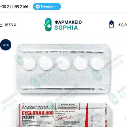
+30-211199-2166
0
MENU
€
0,0
-45%