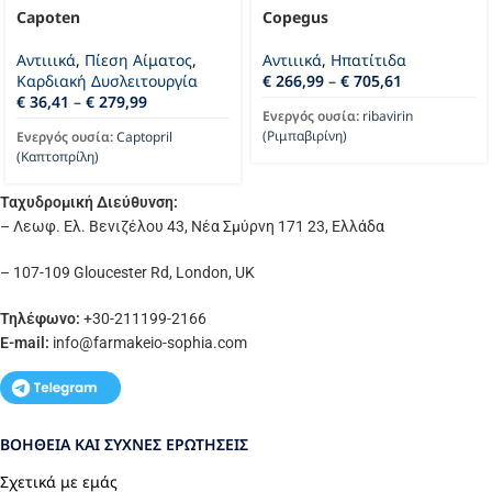
Capoten
Copegus
Αντιιικά
,
Πίεση Αίματος
,
Αντιιικά
,
Ηπατίτιδα
Καρδιακή Δυσλειτουργία
€
266,99
–
€
705,61
€
36,41
–
€
279,99
Ενεργός ουσία:
ribavirin
(Ριμπαβιρίνη)
Ενεργός ουσία:
Captopril
(Καπτοπρίλη)
Ταχυδρομική Διεύθυνση:
– Λεωφ. Ελ. Βενιζέλου 43, Νέα Σμύρνη 171 23, Ελλάδα
– 107-109 Gloucester Rd, London, UK
Τηλέφωνο:
+30-211199-2166
E-mail:
info
@farmakeio-sophia.com
ΒΟΉΘΕΙΑ ΚΑΙ ΣΥΧΝΈΣ ΕΡΩΤΉΣΕΙΣ
Σχετικά με εμάς