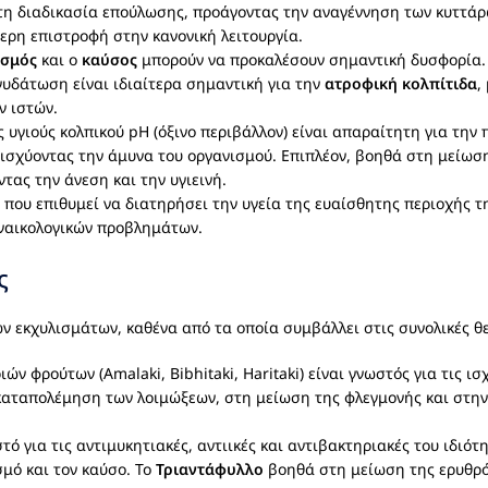
τη διαδικασία επούλωσης, προάγοντας την αναγέννηση των κυττάρ
ερη επιστροφή στην κανονική λειτουργία.
ησμός
και ο
καύσος
μπορούν να προκαλέσουν σημαντική δυσφορία.
υδάτωση είναι ιδιαίτερα σημαντική για την
ατροφική κολπίτιδα
,
ν ιστών.
 υγιούς κολπικού pH (όξινο περιβάλλον) είναι απαραίτητη για την
ισχύοντας την άμυνα του οργανισμού. Επιπλέον, βοηθά στη μείωση
τας την άνεση και την υγιεινή.
 που επιθυμεί να διατηρήσει την υγεία της ευαίσθητης περιοχής τ
ναικολογικών προβλημάτων.
ς
 εκχυλισμάτων, καθένα από τα οποία συμβάλλει στις συνολικές θε
ν φρούτων (Amalaki, Bibhitaki, Haritaki) είναι γνωστός για τις ισ
αταπολέμηση των λοιμώξεων, στη μείωση της φλεγμονής και στην 
ό για τις αντιμυκητιακές, αντιικές και αντιβακτηριακές του ιδιότ
μό και τον καύσο. Το
Τριαντάφυλλο
βοηθά στη μείωση της ερυθρό