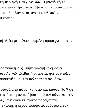
τη περιοχή των γυναικών. Η μοναδική του
ίναι να προσφέρει ανακούφιση από συμπτώματα
, περιλαμβάνοντας αντιμικροβιακές,
υ κόλπου.
σφαλίζει μια ολοκληρωμένη προσέγγιση στην
κροοργανισμούς, συμπεριλαμβανομένων
ασικής κολπίτιδας
(καντιντίασης), οι οποίες
ν ανάπτυξη και τον πολλαπλασιασμό των
η συχνά από
πόνο
,
κνησμό
και
καύσο
. Το
V gel
οντας άμεση ανακούφιση από τον
πόνο
και την
λεγμονή είναι κεντρικός παράγοντας.
ή εκτομή, ή έχουν τραυματισμούς μετά τον