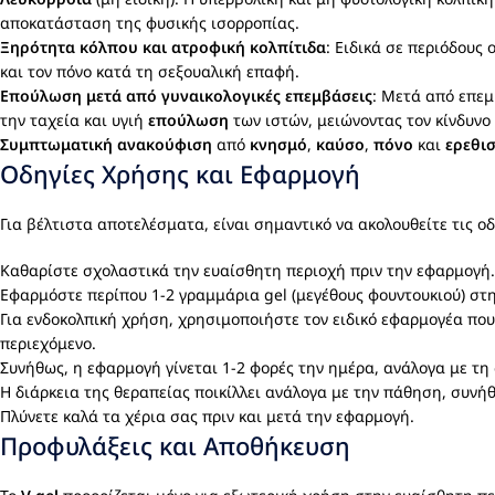
αποκατάσταση της φυσικής ισορροπίας.
Ξηρότητα κόλπου
και
ατροφική κολπίτιδα
: Ειδικά σε περιόδους
και τον πόνο κατά τη σεξουαλική επαφή.
Επούλωση μετά από γυναικολογικές επεμβάσεις
: Μετά από επεμ
την ταχεία και υγιή
επούλωση
των ιστών, μειώνοντας τον κίνδυνο
Συμπτωματική ανακούφιση
από
κνησμό
,
καύσο
,
πόνο
και
ερεθι
Οδηγίες Χρήσης και Εφαρμογή
Για βέλτιστα αποτελέσματα, είναι σημαντικό να ακολουθείτε τις ο
Καθαρίστε σχολαστικά την ευαίσθητη περιοχή πριν την εφαρμογή.
Εφαρμόστε περίπου 1-2 γραμμάρια gel (μεγέθους φουντουκιού) στ
Για ενδοκολπική χρήση, χρησιμοποιήστε τον ειδικό εφαρμογέα πο
περιεχόμενο.
Συνήθως, η εφαρμογή γίνεται 1-2 φορές την ημέρα, ανάλογα με τη
Η διάρκεια της θεραπείας ποικίλλει ανάλογα με την πάθηση, συνήθ
Πλύνετε καλά τα χέρια σας πριν και μετά την εφαρμογή.
Προφυλάξεις και Αποθήκευση