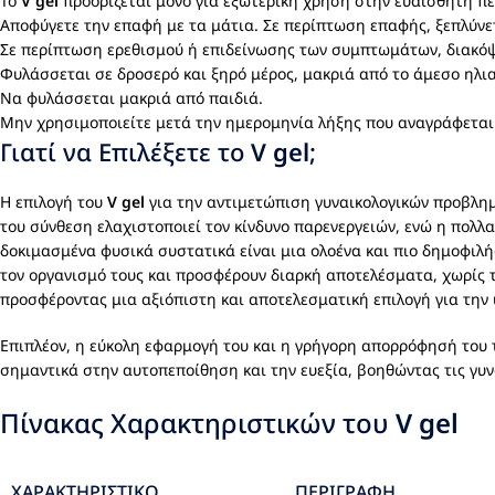
Το
V gel
προορίζεται μόνο για εξωτερική χρήση στην ευαίσθητη πε
Αποφύγετε την επαφή με τα μάτια. Σε περίπτωση επαφής, ξεπλύνε
Σε περίπτωση ερεθισμού ή επιδείνωσης των συμπτωμάτων, διακόψτ
Φυλάσσεται σε δροσερό και ξηρό μέρος, μακριά από το άμεσο ηλια
Να φυλάσσεται μακριά από παιδιά.
Μην χρησιμοποιείτε μετά την ημερομηνία λήξης που αναγράφεται
Γιατί να Επιλέξετε το
V gel
;
Η επιλογή του
V gel
για την αντιμετώπιση γυναικολογικών προβλημά
του σύνθεση ελαχιστοποιεί τον κίνδυνο παρενεργειών, ενώ η πολ
δοκιμασμένα φυσικά συστατικά είναι μια ολοένα και πιο δημοφιλή
τον οργανισμό τους και προσφέρουν διαρκή αποτελέσματα, χωρίς
προσφέροντας μια αξιόπιστη και αποτελεσματική επιλογή για την υ
Επιπλέον, η εύκολη εφαρμογή του και η γρήγορη απορρόφησή του 
σημαντικά στην αυτοπεποίθηση και την ευεξία, βοηθώντας τις γυν
Πίνακας Χαρακτηριστικών του
V gel
ΧΑΡΑΚΤΗΡΙΣΤΙΚΌ
ΠΕΡΙΓΡΑΦΉ