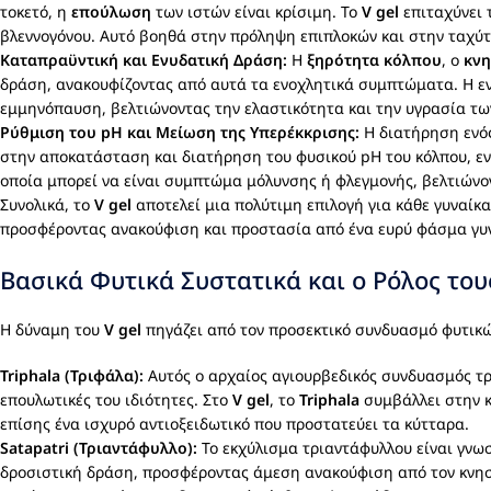
τοκετό, η
επούλωση
των ιστών είναι κρίσιμη. Το
V gel
επιταχύνει 
βλεννογόνου. Αυτό βοηθά στην πρόληψη επιπλοκών και στην ταχύτ
Καταπραϋντική και Ενυδατική Δράση:
Η
ξηρότητα κόλπου
, ο
κν
δράση, ανακουφίζοντας από αυτά τα ενοχλητικά συμπτώματα. Η εν
εμμηνόπαυση, βελτιώνοντας την ελαστικότητα και την υγρασία τω
Ρύθμιση του pH και Μείωση της Υπερέκκρισης:
Η διατήρηση ενός
στην αποκατάσταση και διατήρηση του φυσικού pH του κόλπου, εν
οποία μπορεί να είναι συμπτώμα μόλυνσης ή φλεγμονής, βελτιώνον
Συνολικά, το
V gel
αποτελεί μια πολύτιμη επιλογή για κάθε γυναίκα
προσφέροντας ανακούφιση και προστασία από ένα ευρύ φάσμα γυ
Βασικά Φυτικά Συστατικά και ο Ρόλος του
Η δύναμη του
V gel
πηγάζει από τον προσεκτικό συνδυασμό φυτικών
Triphala
(Τριφάλα):
Αυτός ο αρχαίος αγιουρβεδικός συνδυασμός τριώ
επουλωτικές του ιδιότητες. Στο
V gel
, το
Triphala
συμβάλλει στην κ
επίσης ένα ισχυρό αντιοξειδωτικό που προστατεύει τα κύτταρα.
Satapatri (Τριαντάφυλλο)
:
Το εκχύλισμα τριαντάφυλλου είναι γνωστ
δροσιστική δράση, προσφέροντας άμεση ανακούφιση από τον κνησ