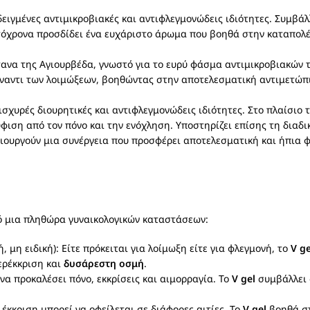
ειγμένες αντιμικροβιακές και αντιφλεγμονώδεις ιδιότητες. Συμβ
τόχρονα προσδίδει ένα ευχάριστο άρωμα που βοηθά στην καταπολ
ανα της Αγιουρβέδα, γνωστό για το ευρύ φάσμα αντιμικροβιακών τ
έναντι των λοιμώξεων, βοηθώντας στην αποτελεσματική αντιμετώ
ισχυρές διουρητικές και αντιφλεγμονώδεις ιδιότητες. Στο πλαίσιο 
φιση από τον πόνο και την ενόχληση. Υποστηρίζει επίσης τη διαδ
μιουργούν μια συνέργεια που προσφέρει αποτελεσματική και ήπια 
πό μια πληθώρα γυναικολογικών καταστάσεων:
ή, μη ειδική): Είτε πρόκειται για λοίμωξη είτε για φλεγμονή, το
V ge
ερέκκριση και
δυσάρεστη οσμή
.
να προκαλέσει πόνο, εκκρίσεις και αιμορραγία. Το
V gel
συμβάλλει 
 έκκριση μπορεί να οφείλεται σε διάφορες αιτίες. Το
V gel
βοηθά στ