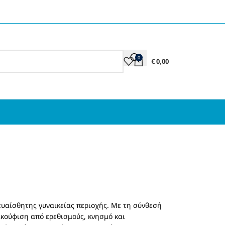
0
€
0,00
ς ευαίσθητης γυναικείας περιοχής. Με τη σύνθεσή
ακούφιση από ερεθισμούς, κνησμό και