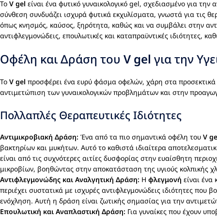
Το
V gel
είναι ένα φυτικό γυναικολογικό gel, σχεδιασμένο για τη
σύνθεση συνδυάζει ισχυρά φυτικά εκχυλίσματα, γνωστά για τις θε
όπως κνησμός, καύσος, ξηρότητα, καθώς και να συμβάλει στην αν
αντιφλεγμονώδεις, επουλωτικές και καταπραϋντικές ιδιότητες, καθ
Οφέλη και Δράση του
V gel
για την Υγ
Το
V gel
προσφέρει ένα ευρύ φάσμα οφελών, χάρη στα προσεκτικά 
αντιμετώπιση των γυναικολογικών προβλημάτων και στην προαγωγ
Πολλαπλές Θεραπευτικές Ιδιότητες
Αντιμικροβιακή Δράση:
Ένα από τα πιο σημαντικά οφέλη του
V ge
βακτηρίων και μυκήτων. Αυτό το καθιστά ιδιαίτερα αποτελεσματι
είναι από τις συχνότερες αιτίες δυσφορίας στην ευαίσθητη περιο
μικροβίων, βοηθώντας στην αποκατάσταση της υγιούς κολπικής χ
Αντιφλεγμονώδης και Αναλγητική Δράση:
Η
φλεγμονή
είναι ένα
περιέχει συστατικά με ισχυρές αντιφλεγμονώδεις ιδιότητες που 
ενόχληση. Αυτή η δράση είναι ζωτικής σημασίας για την αντιμε
Επουλωτική και Αναπλαστική Δράση:
Για γυναίκες που έχουν υπο