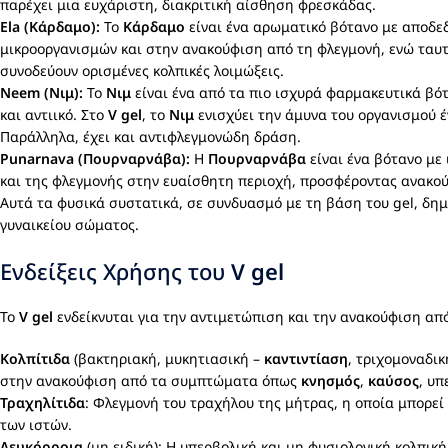
παρέχει μια ευχάριστη, διακριτική αίσθηση φρεσκάδας.
Ela (Κάρδαμο)
:
Το
Κάρδαμο
είναι ένα αρωματικό βότανο με αποδεδ
μικροοργανισμών και στην ανακούφιση από τη φλεγμονή, ενώ ταυ
συνοδεύουν ορισμένες κολπικές λοιμώξεις.
Neem (Νιμ)
:
Το
Νιμ
είναι ένα από τα πιο ισχυρά φαρμακευτικά βότ
και αντιικό. Στο
V gel
, το
Νιμ
ενισχύει την άμυνα του οργανισμού 
Παράλληλα, έχει και αντιφλεγμονώδη δράση.
Punarnava (Πουρναρνάβα)
:
Η
Πουρναρνάβα
είναι ένα βότανο με 
και της φλεγμονής στην ευαίσθητη περιοχή, προσφέροντας ανακού
Αυτά τα φυσικά συστατικά, σε συνδυασμό με τη βάση του gel, δη
γυναικείου σώματος.
Ενδείξεις Χρήσης του
V gel
Το
V gel
ενδείκνυται για την αντιμετώπιση και την ανακούφιση α
Κολπίτιδα
(βακτηριακή, μυκητιασική –
καντιντίαση
, τριχομοναδικ
στην ανακούφιση από τα συμπτώματα όπως
κνησμός
,
καύσος
, υπ
Τραχηλίτιδα
: Φλεγμονή του τραχήλου της μήτρας, η οποία μπορεί 
των ιστών.
Λευκόρροια
(μη ειδική): Η υπερβολική και μη φυσιολογική κολπική