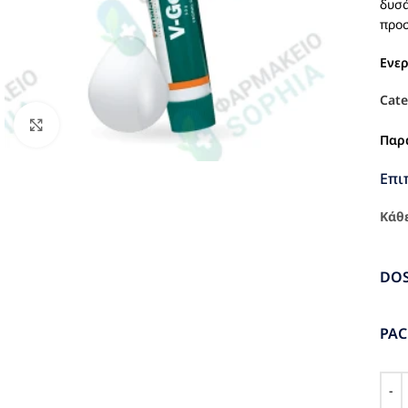
δυσά
προσ
Ενε
Cate
Click to enlarge
Παρ
Επι
Κάθε
DO
PA