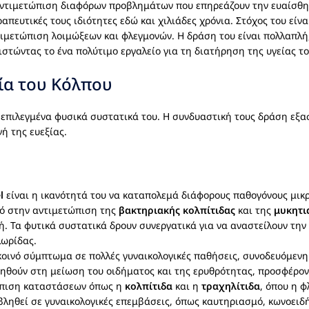
ν αντιμετώπιση διαφόρων προβλημάτων που επηρεάζουν την ευαίσθη
ραπευτικές τους ιδιότητες εδώ και χιλιάδες χρόνια. Στόχος του ε
τιμετώπιση λοιμώξεων και φλεγμονών. Η δράση του είναι πολλαπλή
ιστώντας το ένα πολύτιμο εργαλείο για τη διατήρηση της υγείας το
εία του Κόλπου
επιλεγμένα φυσικά συστατικά του. Η συνδυαστική τους δράση εξα
ή της ευεξίας.
l
είναι η ικανότητά του να καταπολεμά διάφορους παθογόνους μι
κό στην αντιμετώπιση της
βακτηριακής κολπίτιδας
και της
μυκητι
χή. Τα φυτικά συστατικά δρουν συνεργατικά για να αναστείλουν τη
λωρίδας.
 κοινό σύμπτωμα σε πολλές γυναικολογικές παθήσεις, συνοδευόμεν
βοηθούν στη μείωση του οιδήματος και της ερυθρότητας, προσφέρ
τώπιση καταστάσεων όπως η
κολπίτιδα
και η
τραχηλίτιδα
, όπου η φ
βληθεί σε γυναικολογικές επεμβάσεις, όπως καυτηριασμό, κωνοειδ