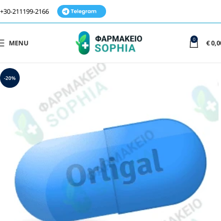
+30-211199-2166
0
MENU
€
0,0
-20%