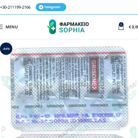
+30-211199-2166
0
MENU
€
0,0
-44%