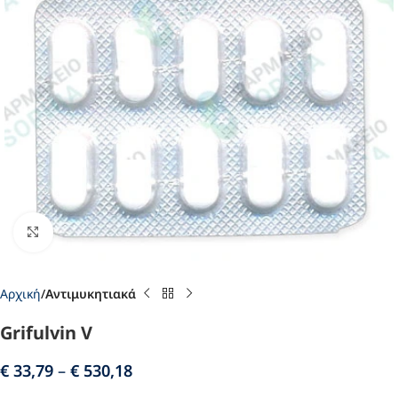
Click to enlarge
Αρχική
Αντιμυκητιακά
Grifulvin V
€
33,79
–
€
530,18