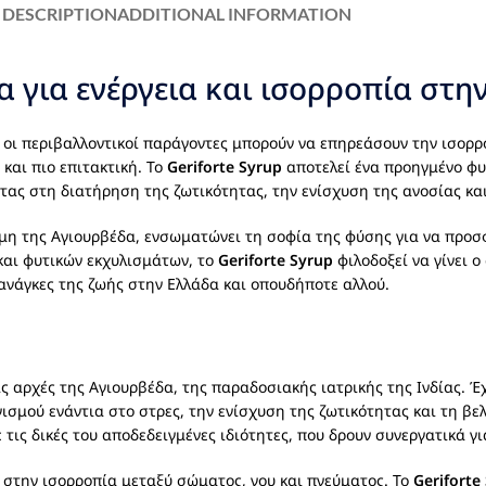
DESCRIPTION
ADDITIONAL INFORMATION
 για ενέργεια και ισορροπία στη
ι οι περιβαλλοντικοί παράγοντες μπορούν να επηρεάσουν την ισορ
και πιο επιτακτική. Το
Geriforte Syrup
αποτελεί ένα προηγμένο φυ
ας στη διατήρηση της ζωτικότητας, την ενίσχυση της ανοσίας και
τήμη της Αγιουρβέδα, ενσωματώνει τη σοφία της φύσης για να προ
και φυτικών εκχυλισμάτων, το
Geriforte Syrup
φιλοδοξεί να γίνει 
ανάγκες της ζωής στην Ελλάδα και οπουδήποτε αλλού.
 αρχές της Αγιουρβέδα, της παραδοσιακής ιατρικής της Ινδίας. Έχ
σμού ενάντια στο στρες, την ενίσχυση της ζωτικότητας και τη βε
τις δικές του αποδεδειγμένες ιδιότητες, που δρουν συνεργατικά γ
 στην ισορροπία μεταξύ σώματος, νου και πνεύματος. Το
Geriforte