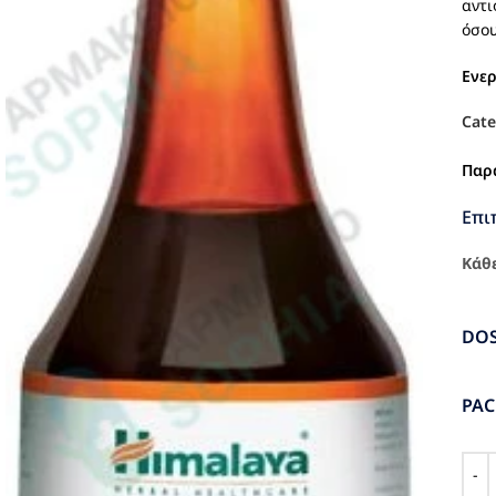
αντι
όσου
Ενε
Cate
Παρ
Επι
Κάθε
DO
PA