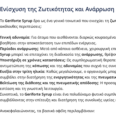
Ενίσχυση της Ζωτικότητας και Ανάρρωση
Το
Geriforte Syrup
δρα ως ένα γενικό τονωτικό που ενισχύει τη
ζω
ακόλουθες περιπτώσεις:
Γενική αδυναμία
: Για άτομα που αισθάνονται διαρκώς κουρασμένα
βοηθήσει στην αποκατάσταση των επιπέδων ενέργειας.
Περίοδοι ανάρρωσης
: Μετά από κάποια ασθένεια, χειρουργική ε
Syrup
μπορεί να επιταχύνει τη διαδικασία της
ανάρρωσης
, θρέφο
Υποστήριξη σε χρόνιες καταστάσεις
: Ως συμπληρωματική θεραπεί
αντιμετώπιση της
κόπωσης
και της
αδυναμίας
που συχνά τις συν
Ευεξία στην τρίτη ηλικία
: Καθώς μεγαλώνουμε, ο οργανισμός μπορ
συμβάλει στην διατήρηση της
ενεργητικότητας
και της
πνευματικ
Βελτίωση της διάθεσης και της πνευματικής απόδοσης
: Η προσα
εστίαση και τη γνωστική λειτουργία.
Συνοπτικά, το
Geriforte Syrup
είναι ένα πολυδύναμο φυτικό συμπλ
συμβάλλοντας στην επίτευξη και διατήρηση της συνολικής υγείας κ
Ανακεφαλαιώνοντας, τα βασικά οφέλη περιλαμβάνουν: