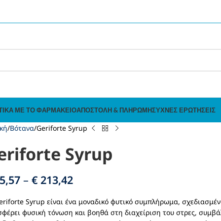
ΤΙΚΆ ΜΕ ΤΟ ΦΑΡΜΑΚΕΊΟ
ΑΠΟΣΤΟΛΉ & ΠΛΗΡΩΜΉ
ΣΥΧΝΈΣ ΕΡΩΤΉΣΕΙΣ
κή
Βότανα
Geriforte Syrup
eriforte Syrup
5,57
–
€
213,42
eriforte Syrup είναι ένα μοναδικό φυτικό συμπλήρωμα, σχεδιασμένο
φέρει φυσική τόνωση και βοηθά στη διαχείριση του στρες, συμβά