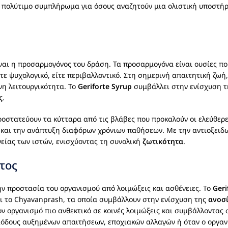
α πολύτιμο συμπλήρωμα για όσους αναζητούν μια ολιστική υποστήρ
ναι η προσαρμογόνος του δράση. Τα προσαρμογόνα είναι ουσίες πο
ίτε ψυχολογικό, είτε περιβαλλοντικό. Στη σημερινή απαιτητική ζωή
νη λειτουργικότητα. Το
Geriforte Syrup
συμβάλλει στην ενίσχυση τ
ς
.
ροστατεύουν τα κύτταρα από τις βλάβες που προκαλούν οι ελεύθερε
 και την ανάπτυξη διαφόρων χρόνιων παθήσεων. Με την αντιοξειδ
είας των ιστών, ενισχύοντας τη συνολική
ζωτικότητα
.
τος
ν προστασία του οργανισμού από λοιμώξεις και ασθένειες. Το
Geri
αι το Chyavanprash, τα οποία συμβάλλουν στην ενίσχυση της
ανοσ
 οργανισμό πιο ανθεκτικό σε κοινές λοιμώξεις και συμβάλλοντας
ριόδους αυξημένων απαιτήσεων, εποχιακών αλλαγών ή όταν ο οργαν