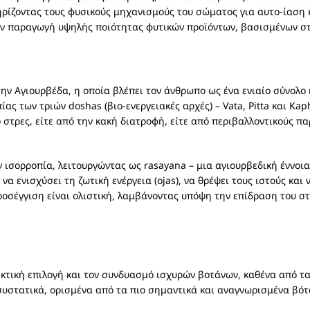
ζοντας τους φυσικούς μηχανισμούς του σώματος για αυτο-ίαση κα
την παραγωγή υψηλής ποιότητας φυτικών προϊόντων, βασισμένων στ
ην Αγιουρβέδα, η οποία βλέπει τον άνθρωπο ως ένα ενιαίο σύνολο
ς των τριών doshas (βιο-ενεργειακές αρχές) – Vata, Pitta και Kap
ο στρες, είτε από την κακή διατροφή, είτε από περιβαλλοντικούς π
ν ισορροπία, λειτουργώντας ως rasayana – μια αγιουρβεδική έννο
να ενισχύσει τη ζωτική ενέργεια (ojas), να θρέψει τους ιστούς κα
σέγγιση είναι ολιστική, λαμβάνοντας υπόψη την επίδραση του στρ
κτική επιλογή και τον συνδυασμό ισχυρών βοτάνων, καθένα από τα
συστατικά, ορισμένα από τα πιο σημαντικά και αναγνωρισμένα βότα