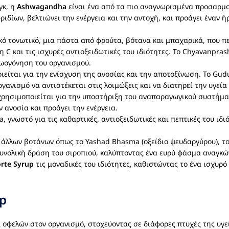
γκ, η
Ashwagandha
είναι ένα από τα πιο αναγνωρισμένα προσαρμ
φριδίων, βελτιώνει την ενέργεια και την αντοχή, και προάγει έναν ή
δικό τονωτικό, μια πάστα από φρούτα, βότανα και μπαχαρικά, που 
η C και τις ισχυρές αντιοξειδωτικές του ιδιότητες. Το Chyavanpras
ζωογόνηση του οργανισμού.
ιείται για την ενίσχυση της ανοσίας και την αποτοξίνωση. Το Gudu
γανισμό να αντιστέκεται στις λοιμώξεις και να διατηρεί την υγεία 
ρησιμοποιείται για την υποστήριξη του αναπαραγωγικού συστήματο
ην ανοσία και προάγει την ενέργεια.
a, γνωστό για τις καθαρτικές, αντιοξειδωτικές και πεπτικές του ιδ
λλων βοτάνων όπως το Yashad Bhasma (οξείδιο ψευδαργύρου), το Ba
 συνολική δράση του σιροπιού, καλύπτοντας ένα ευρύ φάσμα αναγκώ
orte Syrup
τις μοναδικές του ιδιότητες, καθιστώντας το ένα ισχυρό 
up
 οφελών στον οργανισμό, στοχεύοντας σε διάφορες πτυχές της υγεί