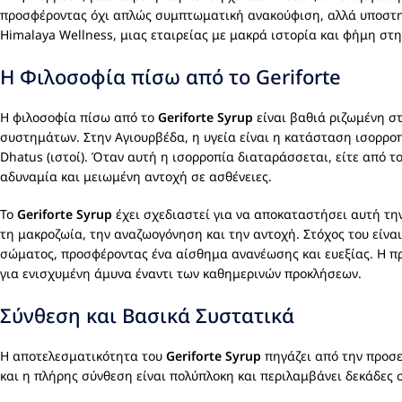
προσφέροντας όχι απλώς συμπτωματική ανακούφιση, αλλά υποστηρί
Himalaya Wellness, μιας εταιρείας με μακρά ιστορία και φήμη σ
Η Φιλοσοφία πίσω από το Geriforte
Η φιλοσοφία πίσω από το
Geriforte Syrup
είναι βαθιά ριζωμένη στ
συστημάτων. Στην Αγιουρβέδα, η υγεία είναι η κατάσταση ισορροπία
Dhatus (ιστοί). Όταν αυτή η ισορροπία διαταράσσεται, είτε από τ
αδυναμία και μειωμένη αντοχή σε ασθένειες.
Το
Geriforte Syrup
έχει σχεδιαστεί για να αποκαταστήσει αυτή τη
τη μακροζωία, την αναζωογόνηση και την αντοχή. Στόχος του είναι 
σώματος, προσφέροντας ένα αίσθημα ανανέωσης και ευεξίας. Η προ
για ενισχυμένη άμυνα έναντι των καθημερινών προκλήσεων.
Σύνθεση και Βασικά Συστατικά
Η αποτελεσματικότητα του
Geriforte Syrup
πηγάζει από την προσε
και η πλήρης σύνθεση είναι πολύπλοκη και περιλαμβάνει δεκάδες 