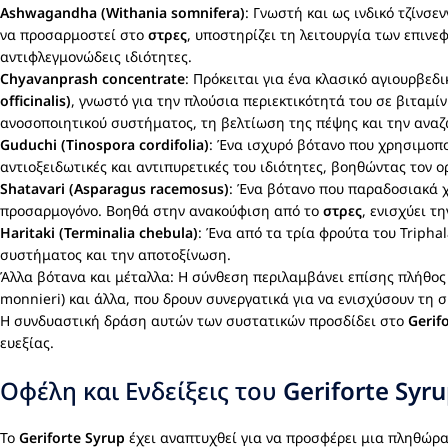
Ashwagandha (Withania somnifera)
: Γνωστή και ως ινδικό τζίνσεν
να προσαρμοστεί στο
στρες
, υποστηρίζει τη λειτουργία των επινε
αντιφλεγμονώδεις ιδιότητες.
Chyavanprash concentrate
: Πρόκειται για ένα κλασικό αγιουρβε
officinalis)
, γνωστό για την πλούσια περιεκτικότητά του σε βιταμίν
ανοσοποιητικού συστήματος, τη βελτίωση της πέψης και την ανα
Guduchi (Tinospora cordifolia)
: Ένα ισχυρό βότανο που χρησιμοπο
αντιοξειδωτικές και αντιπυρετικές του ιδιότητες, βοηθώντας τον ορ
Shatavari (Asparagus racemosus)
: Ένα βότανο που παραδοσιακά χ
προσαρμογόνο. Βοηθά στην ανακούφιση από το
στρες
, ενισχύει τ
Haritaki (Terminalia chebula)
: Ένα από τα τρία φρούτα του Triphal
συστήματος και την αποτοξίνωση.
Άλλα βότανα και μέταλλα: Η σύνθεση περιλαμβάνει επίσης πλήθος ά
monnieri) και άλλα, που δρουν συνεργατικά για να ενισχύσουν τη
Η συνδυαστική δράση αυτών των συστατικών προσδίδει στο
Gerif
ευεξίας.
Οφέλη και Ενδείξεις του
Geriforte Syr
Το
Geriforte Syrup
έχει αναπτυχθεί για να προσφέρει μια πληθώρα