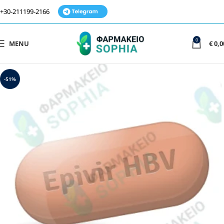
+30-211199-2166
0
MENU
€
0,0
-51%