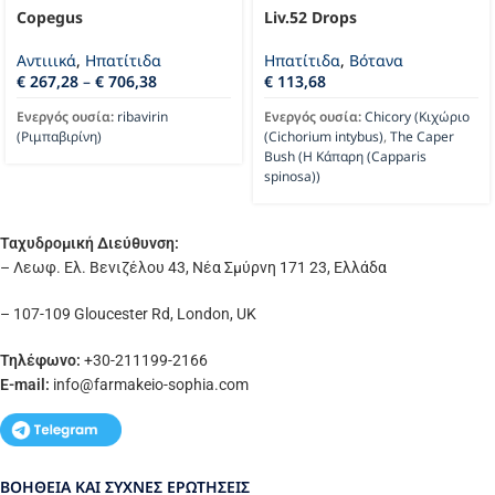
Copegus
Liv.52 Drops
Αντιιικά
,
Ηπατίτιδα
Ηπατίτιδα
,
Βότανα
€
267,28
–
€
706,38
€
113,68
Ενεργός ουσία:
ribavirin
Ενεργός ουσία:
Chicory (Κιχώριο
(Ριμπαβιρίνη)
(Cichorium intybus)
,
The Caper
Bush (Η Κάπαρη (Capparis
spinosa))
Ταχυδρομική Διεύθυνση:
– Λεωφ. Ελ. Βενιζέλου 43, Νέα Σμύρνη 171 23, Ελλάδα
– 107-109 Gloucester Rd, London, UK
Τηλέφωνο:
+30-211199-2166
E-mail:
info
@farmakeio-sophia.com
ΒΟΉΘΕΙΑ ΚΑΙ ΣΥΧΝΈΣ ΕΡΩΤΉΣΕΙΣ