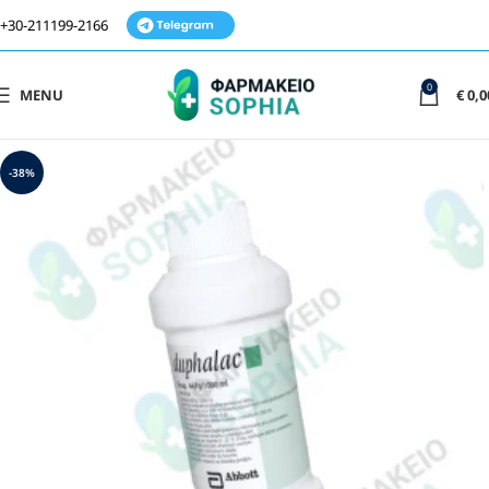
+30-211199-2166
0
MENU
€
0,0
-38%