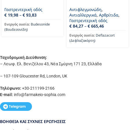
Γαστρεντερική οδός
Αντιφλεγμονώδη
,
€
19,98
–
€
93,83
Αντιαλλεργικά
,
Αρθρίτιδα
,
Γαστρεντερική οδός
Ενεργός ουσία:
Budesonide
€
84,27
–
€
665,46
(Βουδεσονίδη)
Ενεργός ουσία:
Deflazacort
(Δεφλαζακόρτη)
Ταχυδρομική Διεύθυνση:
– Λεωφ. Ελ. Βενιζέλου 43, Νέα Σμύρνη 171 23, Ελλάδα
– 107-109 Gloucester Rd, London, UK
Τηλέφωνο:
+30-211199-2166
E-mail:
info
@farmakeio-sophia.com
ΒΟΉΘΕΙΑ ΚΑΙ ΣΥΧΝΈΣ ΕΡΩΤΉΣΕΙΣ