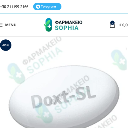
+30-211199-2166
0
MENU
€
0,0
-80%