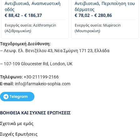
Αντιβιοτικά
,
Αναπνευστική
Αντιβιοτικά
,
Περιποίηση του
οδός
δέρματος
€
88,42
–
€
186,37
€
78,02
–
€
280,86
Ενεργός ουσία:
Azithromycin
Ενεργός ουσία:
Mupirocin
(Αζιθρομυκίνη)
(Μουπιροκίνη)
Ταχυδρομική Διεύθυνση:
– Λεωφ. Ελ. Βενιζέλου 43, Νέα Σμύρνη 171 23, Ελλάδα
– 107-109 Gloucester Rd, London, UK
Τηλέφωνο:
+30-211199-2166
E-mail:
info
@farmakeio-sophia.com
ΒΟΉΘΕΙΑ ΚΑΙ ΣΥΧΝΈΣ ΕΡΩΤΉΣΕΙΣ
Σχετικά με εμάς
Συχνές Ερωτήσεις