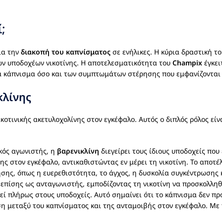
;
ια την
διακοπή του καπνίσματος
σε ενήλικες. Η κύρια δραστική το
ων υποδοχέων νικοτίνης. Η αποτελεσματικότητα του
Champix
έγκει
ια κάπνισμα όσο και των συμπτωμάτων στέρησης που εμφανίζονται
κλίνης
οτινικής ακετυλοχολίνης στον εγκέφαλο. Αυτός ο διπλός ρόλος είνα
κός αγωνιστής, η
βαρενικλίνη
διεγείρει τους ίδιους υποδοχείς που
 στον εγκέφαλο, αντικαθιστώντας εν μέρει τη νικοτίνη. Το αποτέλ
ς, όπως η ευερεθιστότητα, το άγχος, η δυσκολία συγκέντρωσης κ
επίσης ως ανταγωνιστής, εμποδίζοντας τη νικοτίνη να προσκολληθε
υτεί πλήρως στους υποδοχείς. Αυτό σημαίνει ότι το κάπνισμα δεν π
η μεταξύ του καπνίσματος και της ανταμοιβής στον εγκέφαλο. Με