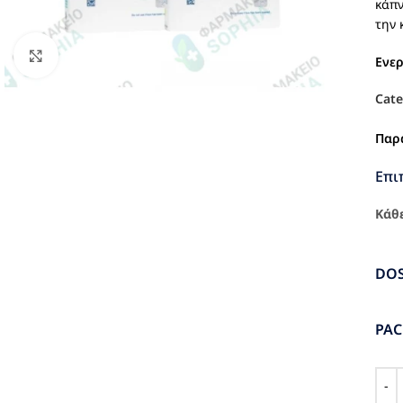
κάπν
την 
Click to enlarge
Ενε
Cate
Παρ
Επι
Κάθε
DO
PA