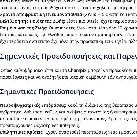
Καρκίνος:
Μέσα σε 10 χρόνια, ο κίνδυνος καρκίνου του πνεύμονα μ
του οισοφάγου, της ουροδόχου κύστης, του τραχήλου της μήτρας κ
Χρόνια Αποφρακτική Πνευμονοπάθεια (ΧΑΠ):
Η διακοπή του καπν
Βελτίωση της Ποιότητας Ζωής:
Είστε πιο υγιείς, έχετε περισσότε
Επιμήκυνση της Ζωής:
Οι καπνιστές ζουν κατά μέσο όρο 10 χρόνια
Για τους κατοίκους της Ελλάδας, όπου το κάπνισμα παραμένει ένα
έχει τεράστιο αντίκτυπο όχι μόνο στην προσωπική τους υγεία, αλ
Σημαντικές Προειδοποιήσεις και Παρε
Όπως κάθε φάρμακο, έτσι και το
Champix
μπορεί να προκαλέσει πα
παρενέργειες και να αναζητήσετε ιατρική συμβουλή εάν ανησυχείτε
Σημαντικές Προειδοποιήσεις
Νευροψυχιατρικές Επιδράσεις:
Κατά τη διάρκεια της θεραπείας 
εχθρότητα, διέγερση, καθώς και σκέψεις αυτοκτονίας ή αυτοτραυμα
σημασίας να επικοινωνήσετε αμέσως με έναν επαγγελματία υγείας.
προϋπάρχουσες ψυχιατρικές παθήσεις.
Επιληπτικές Κρίσεις:
Έχουν αναφερθεί περιπτώσεις νέας εμφάνισ