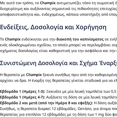
Με αυτό τον τρόπο, το
Champix
αντιμετωπίζει τόσο τη σωματική ό
διαχειρίσιμη και αυξάνοντας σημαντικά τις πιθανότητες επιτυχία
αποφασιστικότητα και, ενδεχομένως, κάποια υποστήριξη από επαγ
Ενδείξεις, Δοσολογία και Χορήγηση
Το
Champix
ενδείκνυται για την
διακοπή του καπνίσματος
σε ενήλ
ενός ολοκληρωμένου σχεδίου, το οποίο μπορεί να περιλαμβάνει συ
σχήματος δοσολογίας είναι καθοριστική για την ασφάλεια και την
Συνιστώμενη Δοσολογία και Σχήμα Έναρξ
Η θεραπεία με
Champix
ξεκινά συνήθως πριν από την καθορισμένη
αρχίσει να δρα. Η έναρξη της θεραπείας γίνεται σταδιακά για να ε
Εβδομάδα 1 (Ημέρες 1-3):
Ξεκινάτε με μία λευκή ταμπλέτα των 0,5
Εβδομάδα 1 (Ημέρες 4-7):
Αυξάνετε τη δόση σε μία λευκή ταμπλέτα
Εβδομάδα 2 και μετά (από την Ημέρα 8 και εφεξής):
Η δόση αυξάν
Συνήθως, η θεραπεία διαρκεί 12 εβδομάδες. Ωστόσο, για άτομα που
θεραπείας για επιπλέον 12 εβδομάδες με τη δόση των 1 mg δύο φο