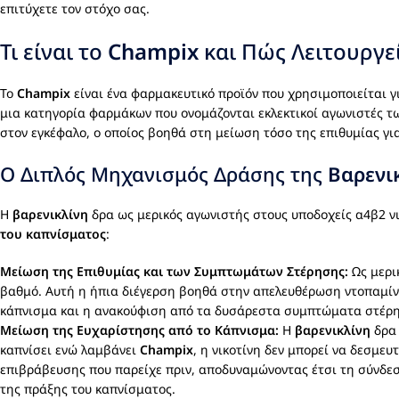
επιτύχετε τον στόχο σας.
Τι είναι το
Champix
και Πώς Λειτουργεί
Το
Champix
είναι ένα φαρμακευτικό προϊόν που χρησιμοποιείται γ
μια κατηγορία φαρμάκων που ονομάζονται εκλεκτικοί αγωνιστές τ
στον εγκέφαλο, ο οποίος βοηθά στη μείωση τόσο της επιθυμίας γ
Ο Διπλός Μηχανισμός Δράσης της
Βαρενι
Η
βαρενικλίνη
δρα ως μερικός αγωνιστής στους υποδοχείς α4β2 νικ
του καπνίσματος
:
Μείωση της Επιθυμίας και των Συμπτωμάτων Στέρησης:
Ως μερι
βαθμό. Αυτή η ήπια διέγερση βοηθά στην απελευθέρωση ντοπαμίνης
κάπνισμα και η ανακούφιση από τα δυσάρεστα συμπτώματα στέρηση
Μείωση της Ευχαρίστησης από το Κάπνισμα:
Η
βαρενικλίνη
δρα 
καπνίσει ενώ λαμβάνει
Champix
, η νικοτίνη δεν μπορεί να δεσμε
επιβράβευσης που παρείχε πριν, αποδυναμώνοντας έτσι τη σύνδεσ
της πράξης του καπνίσματος.