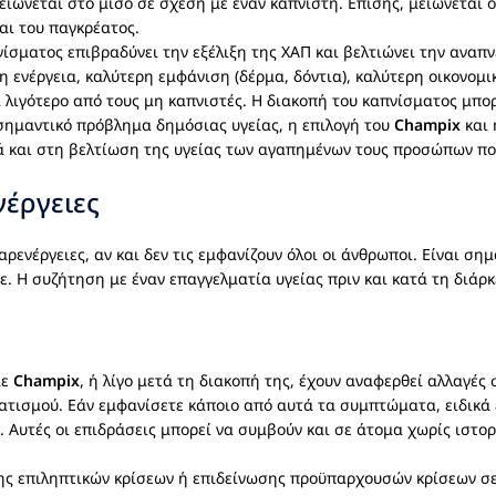
ειώνεται στο μισό σε σχέση με έναν καπνιστή. Επίσης, μειώνεται ο
αι του παγκρέατος.
ίσματος επιβραδύνει την εξέλιξη της ΧΑΠ και βελτιώνει την αναπν
ρη ενέργεια, καλύτερη εμφάνιση (δέρμα, δόντια), καλύτερη οικονο
 λιγότερο από τους μη καπνιστές. Η διακοπή του καπνίσματος μπορ
 σημαντικό πρόβλημα δημόσιας υγείας, η επιλογή του
Champix
και 
λά και στη βελτίωση της υγείας των αγαπημένων τους προσώπων πο
νέργειες
ρενέργειες, αν και δεν τις εμφανίζουν όλοι οι άνθρωποι. Είναι σημα
. Η συζήτηση με έναν επαγγελματία υγείας πριν και κατά τη διάρκ
με
Champix
, ή λίγο μετά τη διακοπή της, έχουν αναφερθεί αλλαγές
τισμού. Εάν εμφανίσετε κάποιο από αυτά τα συμπτώματα, ειδικά εά
 Αυτές οι επιδράσεις μπορεί να συμβούν και σε άτομα χωρίς ιστορ
ης επιληπτικών κρίσεων ή επιδείνωσης προϋπαρχουσών κρίσεων σ