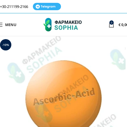
+30-211199-2166
0
MENU
€
0,0
-10%