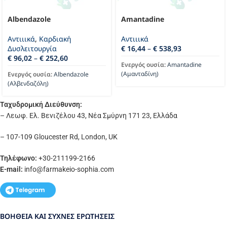
Albendazole
Amantadine
Αντιιικά
,
Καρδιακή
Αντιιικά
Δυσλειτουργία
€
16,44
–
€
538,93
€
96,02
–
€
252,60
Ενεργός ουσία:
Amantadine
(Αμανταδίνη)
Ενεργός ουσία:
Albendazole
(Αλβενδαζόλη)
Ταχυδρομική Διεύθυνση:
– Λεωφ. Ελ. Βενιζέλου 43, Νέα Σμύρνη 171 23, Ελλάδα
– 107-109 Gloucester Rd, London, UK
Τηλέφωνο:
+30-211199-2166
E-mail:
info
@farmakeio-sophia.com
ΒΟΉΘΕΙΑ ΚΑΙ ΣΥΧΝΈΣ ΕΡΩΤΉΣΕΙΣ