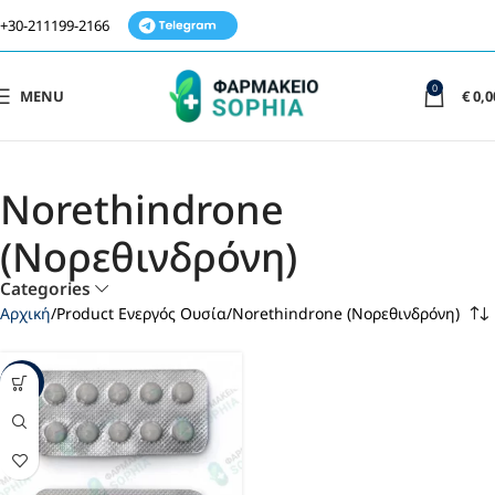
+30-211199-2166
0
MENU
€
0,0
Norethindrone
(Νορεθινδρόνη)
Categories
Αρχική
Product Ενεργός Ουσία
Norethindrone (Νορεθινδρόνη)
-17%