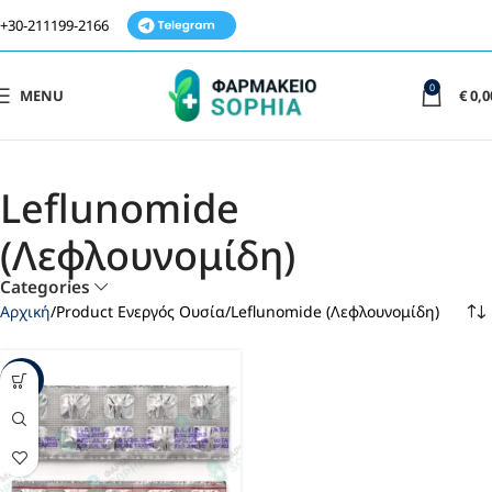
+30-211199-2166
0
MENU
€
0,0
Leflunomide
(Λεφλουνομίδη)
Categories
Αρχική
Product Ενεργός Ουσία
Leflunomide (Λεφλουνομίδη)
-35%