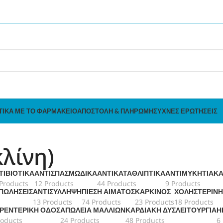
ΤΙΚΆ ΜΕ ΤΟ ΦΑΡΜΑΚΕΊΟ
ΑΠΟΣΤΟΛΉ & ΠΛΗΡΩΜΉ
ΣΥΧΝΈΣ ΕΡΩΤΉΣΕΙΣ
λίνη)
ΤΙΒΙΟΤΙΚΆ
ΑΝΤΙΣΠΑΣΜΩΔΙΚΆ
ΑΝΤΙΚΑΤΑΘΛΙΠΤΙΚΆ
ΑΝΤΙΜΥΚΗΤΙΑΚ
Products
12 Products
44 Products
9 Products
 ΠΩΛΉΣΕΙΣ
ΑΝΤΙΣΎΛΛΗΨΗ
ΠΊΕΣΗ ΑΊΜΑΤΟΣ
ΚΑΡΚΊΝΟΣ
ΧΟΛΗΣΤΕΡΊΝΗ
13 Products
74 Products
23 Products
18 Products
ΤΡΕΝΤΕΡΙΚΉ ΟΔΌΣ
ΑΠΏΛΕΙΑ ΜΑΛΛΙΏΝ
ΚΑΡΔΙΑΚΉ ΔΥΣΛΕΙΤΟΥΡΓΊΑ
Η
roducts
24 Products
48 Products
6