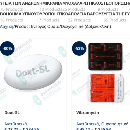
ΥΓΕΊΑ ΤΩΝ ΑΝΔΡΏΝ
ΗΜΙΚΡΑΝΊΑ
ΜΥΟΧΑΛΑΡΩΤΙΚΆ
ΟΣΤΕΟΠΌΡΩΣΗ
70 Products
10 Products
25 Products
9 Products
ΒΟΉΘΗΜΑ ΎΠΝΟΥ
ΟΥΡΟΠΟΙΗΤΙΚΌ
ΑΠΏΛΕΙΑ ΒΆΡΟΥΣ
ΥΓΕΊΑ ΤΗΣ Γ
16 Products
17 Products
22 Products
69 Products
Αρχική
Product Ενεργός Ουσία
Doxycycline (Δοξυκυκλίνη)
-80%
-53%
Doxt-SL
Vibramycin
Αντιβιοτικά
Αντιβιοτικά
,
Ουροποιητικό
€
77,21
–
€
284,56
€
45,11
–
€
255,93