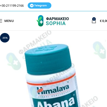
+30-211199-2166
0
MENU
€
0,0
-35%