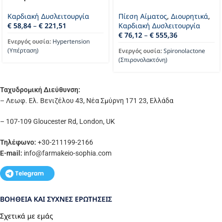
Καρδιακή Δυσλειτουργία
Πίεση Αίματος
,
Διουρητικά
,
€
58,84
–
€
221,51
Καρδιακή Δυσλειτουργία
€
76,12
–
€
555,36
Ενεργός ουσία:
Hypertension
(Υπέρταση)
Ενεργός ουσία:
Spironolactone
(Σπιρονολακτόνη)
Ταχυδρομική Διεύθυνση:
– Λεωφ. Ελ. Βενιζέλου 43, Νέα Σμύρνη 171 23, Ελλάδα
– 107-109 Gloucester Rd, London, UK
Τηλέφωνο:
+30-211199-2166
E-mail:
info
@farmakeio-sophia.com
ΒΟΉΘΕΙΑ ΚΑΙ ΣΥΧΝΈΣ ΕΡΩΤΉΣΕΙΣ
Σχετικά με εμάς