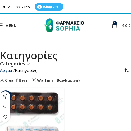
+30-211199-2166
0
MENU
€
0,0
Κατηγορίες
Categories
Αρχική
Κατηγορίες
Clear filters
Warfarin (Βαρφαρίνη)
-68%