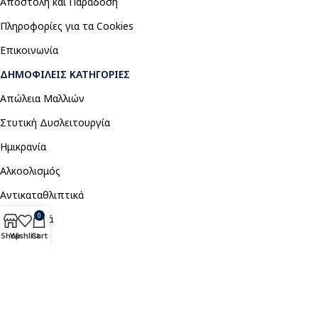
Αποστολή και Παράδοση
Πληροφορίες για τα Cookies
Επικοινωνία
ΔΗΜΟΦΙΛΕΊΣ ΚΑΤΗΓΟΡΊΕΣ
Απώλεια Μαλλιών
Στυτική Δυσλειτουργία
Ημικρανία
Αλκοολισμός
Αντικαταθλιπτικά
0
Αναλγητικά
Shop
Wishlist
Cart