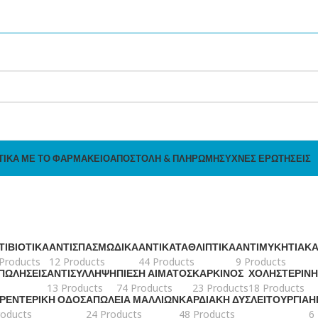
ΤΙΚΆ ΜΕ ΤΟ ΦΑΡΜΑΚΕΊΟ
ΑΠΟΣΤΟΛΉ & ΠΛΗΡΩΜΉ
ΣΥΧΝΈΣ ΕΡΩΤΉΣΕΙΣ
ΤΙΒΙΟΤΙΚΆ
ΑΝΤΙΣΠΑΣΜΩΔΙΚΆ
ΑΝΤΙΚΑΤΑΘΛΙΠΤΙΚΆ
ΑΝΤΙΜΥΚΗΤΙΑΚ
Products
12 Products
44 Products
9 Products
 ΠΩΛΉΣΕΙΣ
ΑΝΤΙΣΎΛΛΗΨΗ
ΠΊΕΣΗ ΑΊΜΑΤΟΣ
ΚΑΡΚΊΝΟΣ
ΧΟΛΗΣΤΕΡΊΝΗ
13 Products
74 Products
23 Products
18 Products
ΤΡΕΝΤΕΡΙΚΉ ΟΔΌΣ
ΑΠΏΛΕΙΑ ΜΑΛΛΙΏΝ
ΚΑΡΔΙΑΚΉ ΔΥΣΛΕΙΤΟΥΡΓΊΑ
Η
roducts
24 Products
48 Products
6