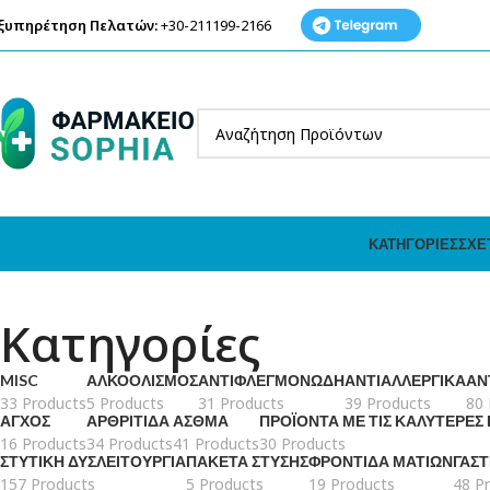
ξυπηρέτηση Πελατών:
+30-211199-2166
ΚΑΤΗΓΟΡΊΕΣ
ΣΧΕ
Κατηγορίες
MISC
ΑΛΚΟΟΛΙΣΜΌΣ
ΑΝΤΙΦΛΕΓΜΟΝΏΔΗ
ΑΝΤΙΑΛΛΕΡΓΙΚΆ
ΑΝ
33 Products
5 Products
31 Products
39 Products
80 
ΆΓΧΟΣ
ΑΡΘΡΊΤΙΔΑ
ΆΣΘΜΑ
ΠΡΟΪΌΝΤΑ ΜΕ ΤΙΣ ΚΑΛΎΤΕΡΕΣ
16 Products
34 Products
41 Products
30 Products
ΣΤΥΤΙΚΉ ΔΥΣΛΕΙΤΟΥΡΓΊΑ
ΠΑΚΈΤΑ ΣΤΎΣΗΣ
ΦΡΟΝΤΊΔΑ ΜΑΤΙΏΝ
ΓΑΣ
157 Products
5 Products
19 Products
48 P