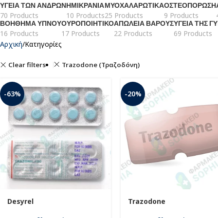
ΥΓΕΊΑ ΤΩΝ ΑΝΔΡΏΝ
ΗΜΙΚΡΑΝΊΑ
ΜΥΟΧΑΛΑΡΩΤΙΚΆ
ΟΣΤΕΟΠΌΡΩΣΗ
70 Products
10 Products
25 Products
9 Products
ΒΟΉΘΗΜΑ ΎΠΝΟΥ
ΟΥΡΟΠΟΙΗΤΙΚΌ
ΑΠΏΛΕΙΑ ΒΆΡΟΥΣ
ΥΓΕΊΑ ΤΗΣ Γ
16 Products
17 Products
22 Products
69 Products
Αρχική
Κατηγορίες
Clear filters
Trazodone (Τραζοδόνη)
-63%
-20%
Desyrel
Trazodone