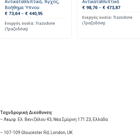
Αντικαταθλιπτικά
,
Άγχος
,
Αντικαταθλιπτικά
Βοήθημα Ύπνου
€
98,76
–
€
473,87
€
73,64
–
€
440,95
Ενεργός ουσία:
Trazodone
(Τραζοδόνη)
Ενεργός ουσία:
Trazodone
(Τραζοδόνη)
Ταχυδρομική Διεύθυνση:
– Λεωφ. Ελ. Βενιζέλου 43, Νέα Σμύρνη 171 23, Ελλάδα
– 107-109 Gloucester Rd, London, UK