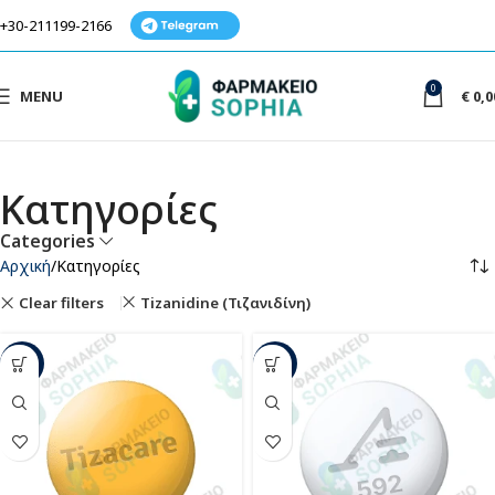
+30-211199-2166
0
MENU
€
0,0
Κατηγορίες
Categories
Αρχική
Κατηγορίες
Clear filters
Tizanidine (Τιζανιδίνη)
-80%
-19%