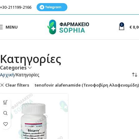
+30-211199-2166
0
MENU
€
0,0
Κατηγορίες
Categories
Αρχική
Κατηγορίες
Clear filters
tenofovir alafenamide (Τενοφοβίρη Αλαφεναμίδη)