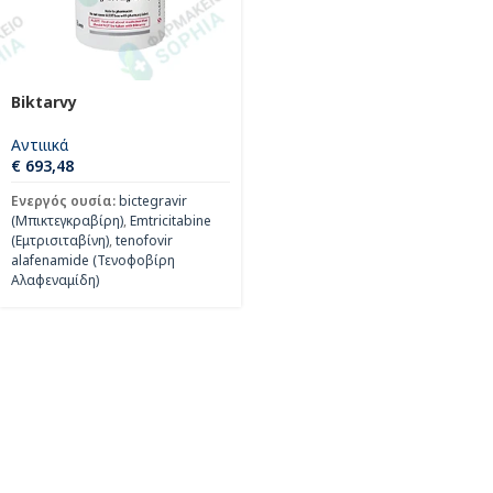
Biktarvy
Αντιιικά
€
693,48
Ενεργός ουσία:
bictegravir
(Μπικτεγκραβίρη)
,
Emtricitabine
(Εμτρισιταβίνη)
,
tenofovir
alafenamide (Τενοφοβίρη
Αλαφεναμίδη)