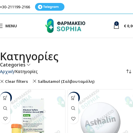
+30-211199-2166
0
MENU
€
0,0
Κατηγορίες
Categories
Αρχική
Κατηγορίες
Clear filters
Salbutamol (Σαλβουταμόλη)
-3%
-42%