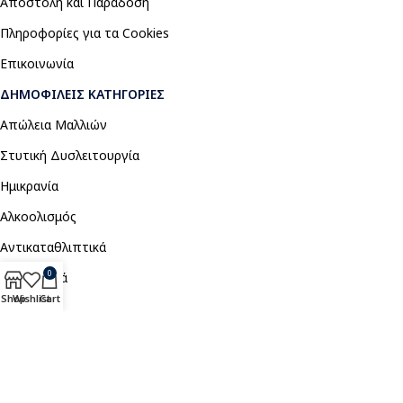
Αποστολή και Παράδοση
Πληροφορίες για τα Cookies
Επικοινωνία
ΔΗΜΟΦΙΛΕΊΣ ΚΑΤΗΓΟΡΊΕΣ
Απώλεια Μαλλιών
Στυτική Δυσλειτουργία
Ημικρανία
Αλκοολισμός
Αντικαταθλιπτικά
0
Αναλγητικά
Shop
Wishlist
Cart