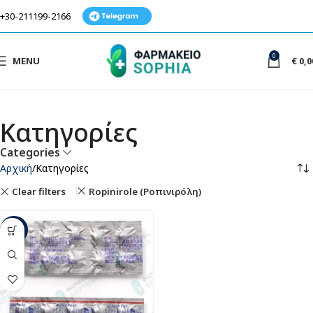
+30-211199-2166
0
MENU
€
0,0
Κατηγορίες
Categories
Αρχική
Κατηγορίες
Clear filters
Ropinirole (Ροπινιρόλη)
-49%