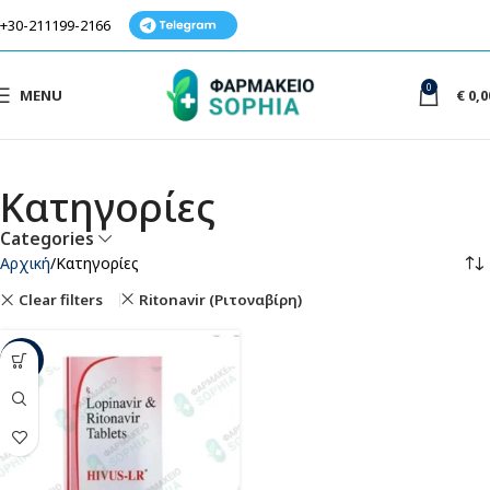
+30-211199-2166
0
MENU
€
0,0
Κατηγορίες
Categories
Αρχική
Κατηγορίες
Clear filters
Ritonavir (Ριτοναβίρη)
-12%