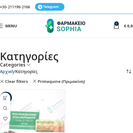
+30-211199-2166
0
MENU
€
0,0
Κατηγορίες
Categories
Αρχική
Κατηγορίες
Clear filters
Primaquine (Πριμακίνη)
-45%