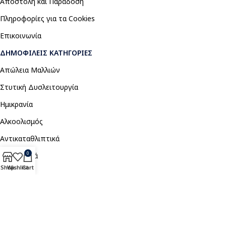
Αποστολή και Παράδοση
Πληροφορίες για τα Cookies
Επικοινωνία
ΔΗΜΟΦΙΛΕΊΣ ΚΑΤΗΓΟΡΊΕΣ
Απώλεια Μαλλιών
Στυτική Δυσλειτουργία
Ημικρανία
Αλκοολισμός
Αντικαταθλιπτικά
0
Αναλγητικά
Shop
Wishlist
Cart