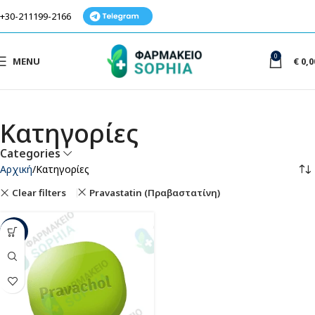
+30-211199-2166
0
MENU
€
0,0
Κατηγορίες
Categories
Αρχική
Κατηγορίες
Clear filters
Pravastatin (Πραβαστατίνη)
-40%