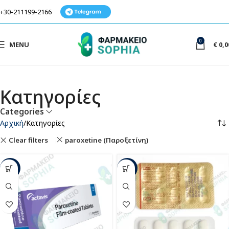
+30-211199-2166
0
MENU
€
0,0
Κατηγορίες
Categories
Αρχική
Κατηγορίες
Clear filters
paroxetine (Παροξετίνη)
-40%
-64%