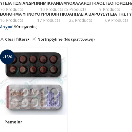
ΥΓΕΊΑ ΤΩΝ ΑΝΔΡΏΝ
ΗΜΙΚΡΑΝΊΑ
ΜΥΟΧΑΛΑΡΩΤΙΚΆ
ΟΣΤΕΟΠΌΡΩΣΗ
70 Products
10 Products
25 Products
9 Products
ΒΟΉΘΗΜΑ ΎΠΝΟΥ
ΟΥΡΟΠΟΙΗΤΙΚΌ
ΑΠΏΛΕΙΑ ΒΆΡΟΥΣ
ΥΓΕΊΑ ΤΗΣ Γ
16 Products
17 Products
22 Products
69 Products
Αρχική
Κατηγορίες
Clear filters
Nortriptyline (Νοτριπτυλίνη)
-15%
Pamelor