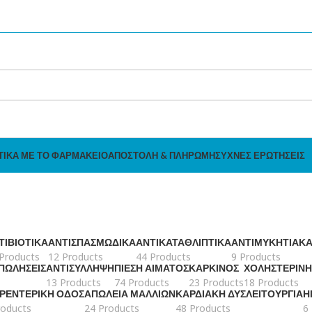
ΤΙΚΆ ΜΕ ΤΟ ΦΑΡΜΑΚΕΊΟ
ΑΠΟΣΤΟΛΉ & ΠΛΗΡΩΜΉ
ΣΥΧΝΈΣ ΕΡΩΤΉΣΕΙΣ
ΤΙΒΙΟΤΙΚΆ
ΑΝΤΙΣΠΑΣΜΩΔΙΚΆ
ΑΝΤΙΚΑΤΑΘΛΙΠΤΙΚΆ
ΑΝΤΙΜΥΚΗΤΙΑΚ
Products
12 Products
44 Products
9 Products
 ΠΩΛΉΣΕΙΣ
ΑΝΤΙΣΎΛΛΗΨΗ
ΠΊΕΣΗ ΑΊΜΑΤΟΣ
ΚΑΡΚΊΝΟΣ
ΧΟΛΗΣΤΕΡΊΝΗ
13 Products
74 Products
23 Products
18 Products
ΤΡΕΝΤΕΡΙΚΉ ΟΔΌΣ
ΑΠΏΛΕΙΑ ΜΑΛΛΙΏΝ
ΚΑΡΔΙΑΚΉ ΔΥΣΛΕΙΤΟΥΡΓΊΑ
Η
roducts
24 Products
48 Products
6