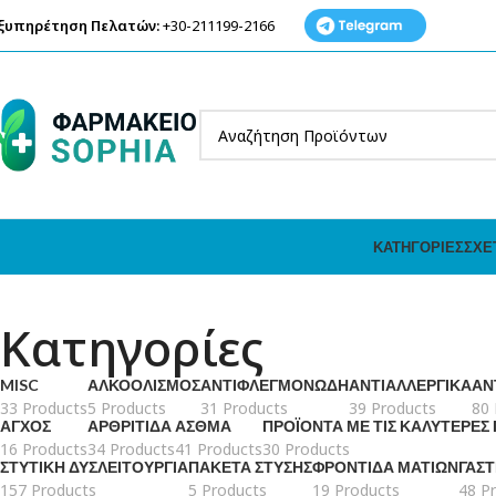
ξυπηρέτηση Πελατών:
+30-211199-2166
ΚΑΤΗΓΟΡΊΕΣ
ΣΧΕ
Κατηγορίες
MISC
ΑΛΚΟΟΛΙΣΜΌΣ
ΑΝΤΙΦΛΕΓΜΟΝΏΔΗ
ΑΝΤΙΑΛΛΕΡΓΙΚΆ
ΑΝ
33 Products
5 Products
31 Products
39 Products
80 
ΆΓΧΟΣ
ΑΡΘΡΊΤΙΔΑ
ΆΣΘΜΑ
ΠΡΟΪΌΝΤΑ ΜΕ ΤΙΣ ΚΑΛΎΤΕΡΕΣ
16 Products
34 Products
41 Products
30 Products
ΣΤΥΤΙΚΉ ΔΥΣΛΕΙΤΟΥΡΓΊΑ
ΠΑΚΈΤΑ ΣΤΎΣΗΣ
ΦΡΟΝΤΊΔΑ ΜΑΤΙΏΝ
ΓΑΣ
157 Products
5 Products
19 Products
48 P