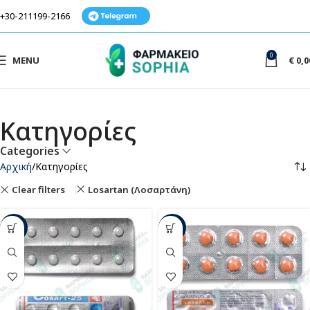
+30-211199-2166
0
MENU
€
0,0
Κατηγορίες
Categories
Αρχική
Κατηγορίες
Clear filters
Losartan (Λοσαρτάνη)
-33%
-42%