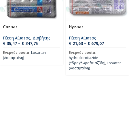
Cozaar
Hyzaar
Πίεση Αίματος
,
Διαβήτης
Πίεση Αίματος
€
35,47
–
€
347,75
€
21,63
–
€
679,07
Ενεργός ουσία:
Losartan
Ενεργός ουσία:
(Λοσαρτάνη)
hydroclorotiazide
(Υδροχλωροθειαζίδη)
,
Losartan
(Λοσαρτάνη)