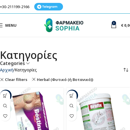
+30-211199-2166
0
MENU
€
0,0
Κατηγορίες
Categories
Αρχική
Κατηγορίες
Clear filters
Herbal (Φυτικό (ή Βοτανικό))
-12%
-12%