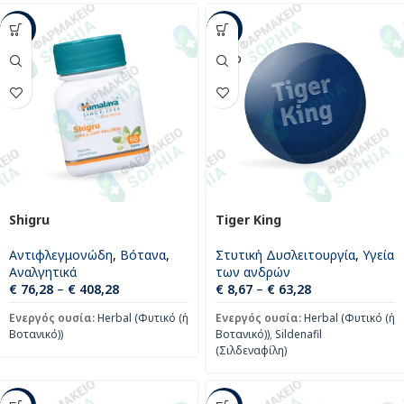
-11%
-19%
SOLD
OUT
Shigru
Tiger King
Αντιφλεγμονώδη
,
Βότανα
,
Στυτική Δυσλειτουργία
,
Υγεία
Αναλγητικά
των ανδρών
€
76,28
–
€
408,28
€
8,67
–
€
63,28
Ενεργός ουσία:
Herbal (Φυτικό (ή
Ενεργός ουσία:
Herbal (Φυτικό (ή
Βοτανικό))
Βοτανικό))
,
Sildenafil
(Σιλδεναφίλη)