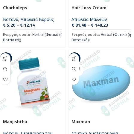
Charboleps
Hair Loss Cream
Βότανα
,
Απώλεια Βάρους
Απώλεια Μαλλιών
€
5,20
–
€
12,14
€
81,48
–
€
148,23
Ενεργός ουσία:
Herbal (Φυτικό (ή
Ενεργός ουσία:
Herbal (Φυτικό (ή
Βοτανικό))
Βοτανικό))
-33%
-37%
SOLD
OUT
Manjishtha
Maxman
Βότανα
,
Περιποίηση του
Στυτική Δυσλειτουργία
,