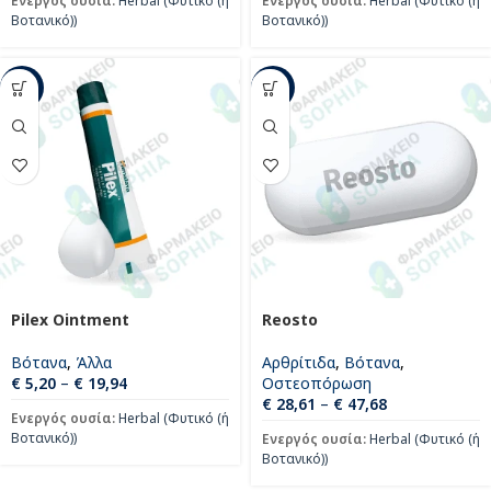
Ενεργός ουσία:
Herbal (Φυτικό (ή
Ενεργός ουσία:
Herbal (Φυτικό (ή
Βοτανικό))
Βοτανικό))
-23%
-17%
Pilex Ointment
Reosto
Βότανα
,
Άλλα
Αρθρίτιδα
,
Βότανα
,
€
5,20
–
€
19,94
Οστεοπόρωση
€
28,61
–
€
47,68
Ενεργός ουσία:
Herbal (Φυτικό (ή
Βοτανικό))
Ενεργός ουσία:
Herbal (Φυτικό (ή
Βοτανικό))