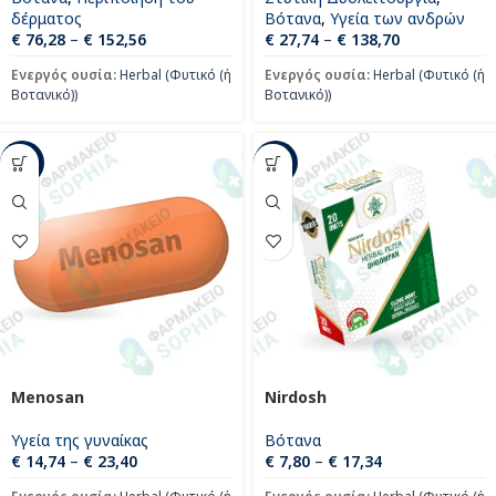
δέρματος
Βότανα
,
Υγεία των ανδρών
€
76,28
–
€
152,56
€
27,74
–
€
138,70
Ενεργός ουσία:
Herbal (Φυτικό (ή
Ενεργός ουσία:
Herbal (Φυτικό (ή
Βοτανικό))
Βοτανικό))
-21%
-33%
Menosan
Nirdosh
Υγεία της γυναίκας
Βότανα
€
14,74
–
€
23,40
€
7,80
–
€
17,34