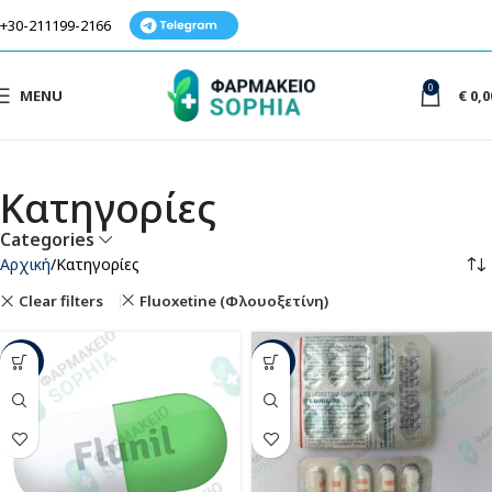
+30-211199-2166
0
MENU
€
0,0
Κατηγορίες
Categories
Αρχική
Κατηγορίες
Clear filters
Fluoxetine (Φλουοξετίνη)
-25%
-25%