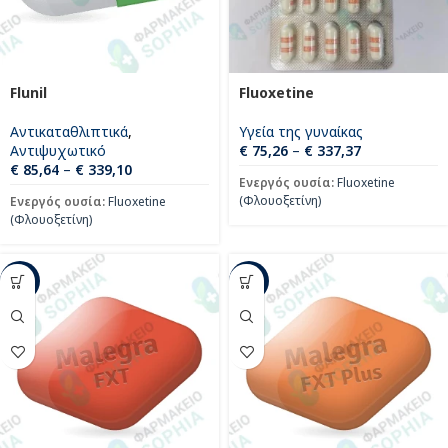
Flunil
Fluoxetine
Αντικαταθλιπτικά
,
Υγεία της γυναίκας
Αντιψυχωτικό
€
75,26
–
€
337,37
€
85,64
–
€
339,10
Ενεργός ουσία:
Fluoxetine
(Φλουοξετίνη)
Ενεργός ουσία:
Fluoxetine
(Φλουοξετίνη)
-34%
-33%