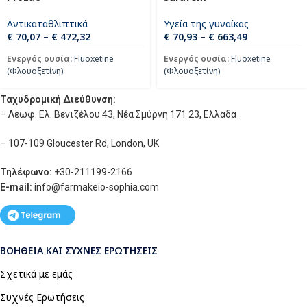
Αντικαταθλιπτικά
Υγεία της γυναίκας
€
70,07
–
€
472,32
€
70,93
–
€
663,49
Ενεργός ουσία:
Fluoxetine
Ενεργός ουσία:
Fluoxetine
(Φλουοξετίνη)
(Φλουοξετίνη)
Ταχυδρομική Διεύθυνση:
– Λεωφ. Ελ. Βενιζέλου 43, Νέα Σμύρνη 171 23, Ελλάδα
– 107-109 Gloucester Rd, London, UK
Τηλέφωνο:
+30-211199-2166
E-mail:
info
@farmakeio-sophia.com
ΒΟΉΘΕΙΑ ΚΑΙ ΣΥΧΝΈΣ ΕΡΩΤΉΣΕΙΣ
Σχετικά με εμάς
Συχνές Ερωτήσεις