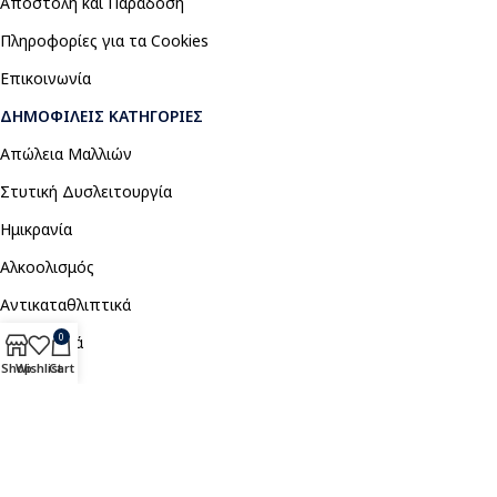
Αποστολή και Παράδοση
Πληροφορίες για τα Cookies
Επικοινωνία
ΔΗΜΟΦΙΛΕΊΣ ΚΑΤΗΓΟΡΊΕΣ
Απώλεια Μαλλιών
Στυτική Δυσλειτουργία
Ημικρανία
Αλκοολισμός
Αντικαταθλιπτικά
0
Αναλγητικά
Shop
Wishlist
Cart