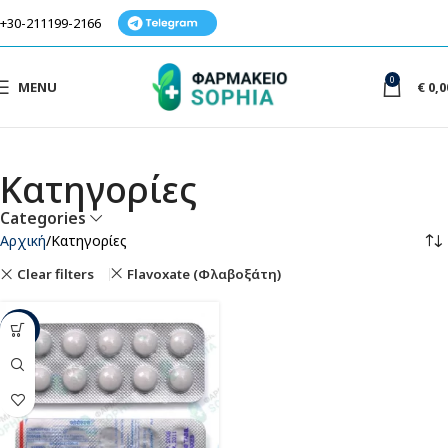
+30-211199-2166
0
MENU
€
0,0
Κατηγορίες
Categories
Αρχική
Κατηγορίες
Clear filters
Flavoxate (Φλαβοξάτη)
-33%