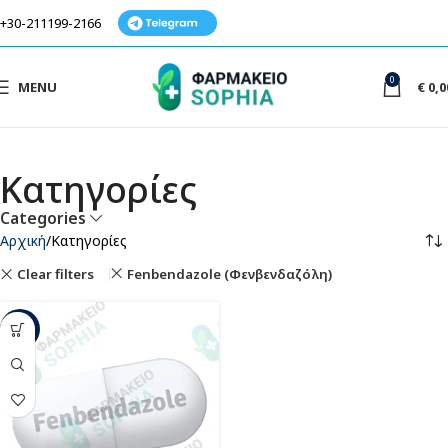
+30-211199-2166
0
MENU
€
0,0
Κατηγορίες
Categories
Αρχική
Κατηγορίες
Clear filters
Fenbendazole (Φενβενδαζόλη)
-31%