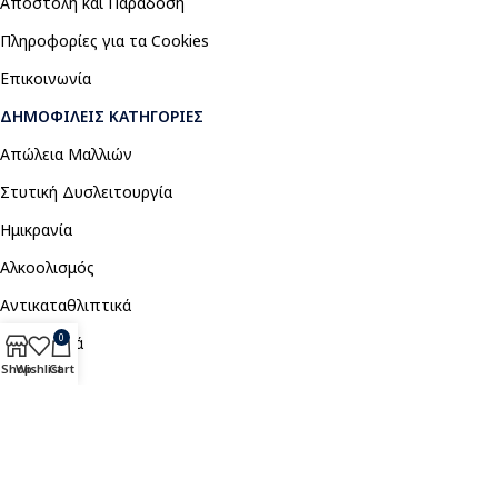
Αποστολή και Παράδοση
Πληροφορίες για τα Cookies
Επικοινωνία
ΔΗΜΟΦΙΛΕΊΣ ΚΑΤΗΓΟΡΊΕΣ
Απώλεια Μαλλιών
Στυτική Δυσλειτουργία
Ημικρανία
Αλκοολισμός
Αντικαταθλιπτικά
0
Αναλγητικά
Shop
Wishlist
Cart