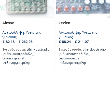
Alesse
Levlen
Αντισύλληψη
,
Υγεία της
Αντισύλληψη
,
Υγεία της
γυναίκας
γυναίκας
€
82,18
–
€
262,98
€
88,24
–
€
211,07
Ενεργός ουσία:
ethinyloestradiol
Ενεργός ουσία:
ethinyloestradiol
(Αιθινυλοιστραδιόλη)
,
(Αιθινυλοιστραδιόλη)
,
Levonorgestrel
Levonorgestrel
(Λεβονοργεστρέλη)
(Λεβονοργεστρέλη)