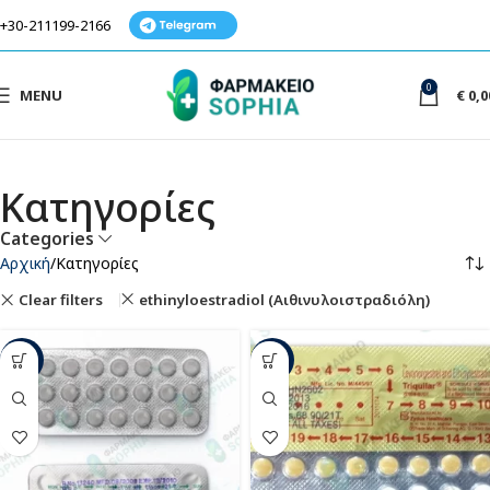
+30-211199-2166
0
MENU
€
0,0
Κατηγορίες
Categories
Αρχική
Κατηγορίες
Clear filters
ethinyloestradiol (Αιθινυλοιστραδιόλη)
-20%
-40%