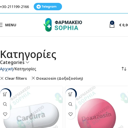
+30-211199-2166
0
MENU
€
0,0
Κατηγορίες
Categories
Αρχική
Κατηγορίες
Clear filters
Doxazosin (Δοξαζοσίνη)
-36%
-39%