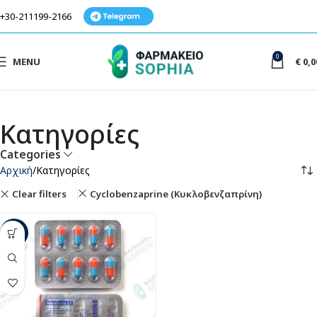
+30-211199-2166
0
MENU
€
0,0
Κατηγορίες
Categories
Αρχική
Κατηγορίες
Clear filters
Cyclobenzaprine (Κυκλοβενζαπρίνη)
-37%