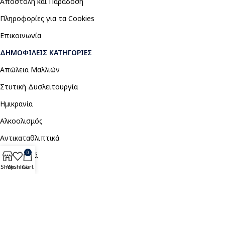
Αποστολή και Παράδοση
Πληροφορίες για τα Cookies
Επικοινωνία
ΔΗΜΟΦΙΛΕΊΣ ΚΑΤΗΓΟΡΊΕΣ
Απώλεια Μαλλιών
Στυτική Δυσλειτουργία
Ημικρανία
Αλκοολισμός
Αντικαταθλιπτικά
0
Αναλγητικά
Shop
Wishlist
Cart