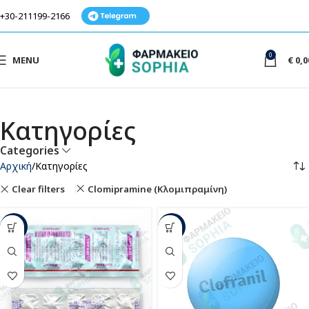
+30-211199-2166
0
MENU
€
0,0
Κατηγορίες
Categories
Αρχική
Κατηγορίες
Clear filters
Clomipramine (Κλομιπραμίνη)
-52%
-44%