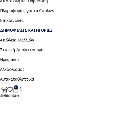
Αποστολή και Παράδοση
Πληροφορίες για τα Cookies
Επικοινωνία
ΔΗΜΟΦΙΛΕΊΣ ΚΑΤΗΓΟΡΊΕΣ
Απώλεια Μαλλιών
Στυτική Δυσλειτουργία
Ημικρανία
Αλκοολισμός
Αντικαταθλιπτικά
0
Αναλγητικά
Shop
Wishlist
Cart