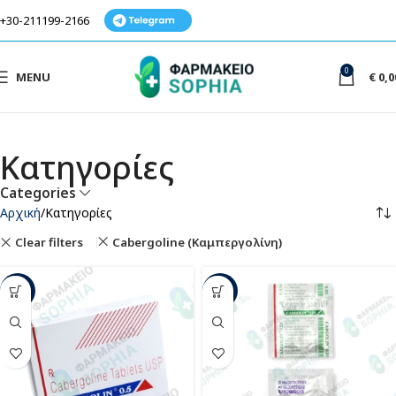
+30-211199-2166
0
MENU
€
0,0
Κατηγορίες
Categories
Αρχική
Κατηγορίες
Clear filters
Cabergoline (Καμπεργολίνη)
-12%
-9%