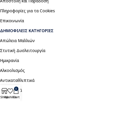
Αποστολή και Παράδοση
Πληροφορίες για τα Cookies
Επικοινωνία
ΔΗΜΟΦΙΛΕΊΣ ΚΑΤΗΓΟΡΊΕΣ
Απώλεια Μαλλιών
Στυτική Δυσλειτουργία
Ημικρανία
Αλκοολισμός
Αντικαταθλιπτικά
0
Αναλγητικά
Shop
Wishlist
Cart