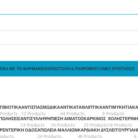
ΤΙΚΆ ΜΕ ΤΟ ΦΑΡΜΑΚΕΊΟ
ΑΠΟΣΤΟΛΉ & ΠΛΗΡΩΜΉ
ΣΥΧΝΈΣ ΕΡΩΤΉΣΕΙΣ
ΤΙΒΙΟΤΙΚΆ
ΑΝΤΙΣΠΑΣΜΩΔΙΚΆ
ΑΝΤΙΚΑΤΑΘΛΙΠΤΙΚΆ
ΑΝΤΙΜΥΚΗΤΙΑΚ
Products
12 Products
44 Products
9 Products
 ΠΩΛΉΣΕΙΣ
ΑΝΤΙΣΎΛΛΗΨΗ
ΠΊΕΣΗ ΑΊΜΑΤΟΣ
ΚΑΡΚΊΝΟΣ
ΧΟΛΗΣΤΕΡΊΝΗ
13 Products
74 Products
23 Products
18 Products
ΤΡΕΝΤΕΡΙΚΉ ΟΔΌΣ
ΑΠΏΛΕΙΑ ΜΑΛΛΙΏΝ
ΚΑΡΔΙΑΚΉ ΔΥΣΛΕΙΤΟΥΡΓΊΑ
Η
roducts
24 Products
48 Products
6