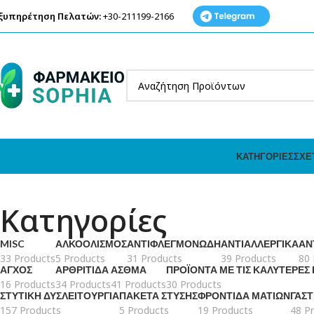
ξυπηρέτηση Πελατών:
+30-211199-2166
ΚΑΤΗΓΟΡΊΕΣ
ΣΧΕ
Κατηγορίες
MISC
ΑΛΚΟΟΛΙΣΜΌΣ
ΑΝΤΙΦΛΕΓΜΟΝΏΔΗ
ΑΝΤΙΑΛΛΕΡΓΙΚΆ
ΑΝ
33 Products
5 Products
31 Products
39 Products
80 
ΆΓΧΟΣ
ΑΡΘΡΊΤΙΔΑ
ΆΣΘΜΑ
ΠΡΟΪΌΝΤΑ ΜΕ ΤΙΣ ΚΑΛΎΤΕΡΕΣ
16 Products
34 Products
41 Products
30 Products
ΣΤΥΤΙΚΉ ΔΥΣΛΕΙΤΟΥΡΓΊΑ
ΠΑΚΈΤΑ ΣΤΎΣΗΣ
ΦΡΟΝΤΊΔΑ ΜΑΤΙΏΝ
ΓΑΣ
157 Products
5 Products
19 Products
48 P