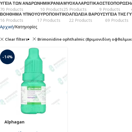
ΥΓΕΊΑ ΤΩΝ ΑΝΔΡΏΝ
ΗΜΙΚΡΑΝΊΑ
ΜΥΟΧΑΛΑΡΩΤΙΚΆ
ΟΣΤΕΟΠΌΡΩΣΗ
70 Products
10 Products
25 Products
9 Products
ΒΟΉΘΗΜΑ ΎΠΝΟΥ
ΟΥΡΟΠΟΙΗΤΙΚΌ
ΑΠΏΛΕΙΑ ΒΆΡΟΥΣ
ΥΓΕΊΑ ΤΗΣ Γ
16 Products
17 Products
22 Products
69 Products
Αρχική
Κατηγορίες
Clear filters
Brimonidine ophthalmic (Βριμονιδίνη οφθαλμικ
-14%
Alphagan