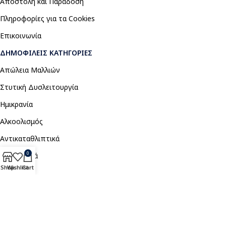
Αποστολή και Παράδοση
Πληροφορίες για τα Cookies
Επικοινωνία
ΔΗΜΟΦΙΛΕΊΣ ΚΑΤΗΓΟΡΊΕΣ
Απώλεια Μαλλιών
Στυτική Δυσλειτουργία
Ημικρανία
Αλκοολισμός
Αντικαταθλιπτικά
0
Αναλγητικά
Shop
Wishlist
Cart