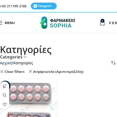
+30-211199-2166
0
MENU
€
0,0
Κατηγορίες
Categories
Αρχική
Κατηγορίες
Clear filters
Aripiprazole (Αριπιπραζόλη)
-59%