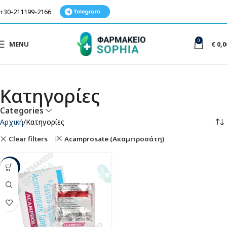
+30-211199-2166
0
MENU
€
0,0
Κατηγορίες
Categories
Αρχική
Κατηγορίες
Clear filters
Acamprosate (Ακαμπροσάτη)
-49%