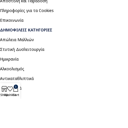
Αποστολή και Παράδοση
Πληροφορίες για τα Cookies
Επικοινωνία
ΔΗΜΟΦΙΛΕΊΣ ΚΑΤΗΓΟΡΊΕΣ
Απώλεια Μαλλιών
Στυτική Δυσλειτουργία
Ημικρανία
Αλκοολισμός
Αντικαταθλιπτικά
0
Αναλγητικά
Shop
Wishlist
Cart